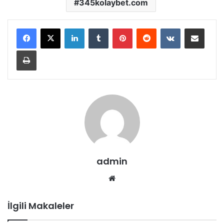
345kolaybet.com
LinkedIn
Tumblr
Pinterest
Reddit
VKontakte
E-Posta ile paylaş
Yazdır
admin
Web
sitesi
İlgili Makaleler