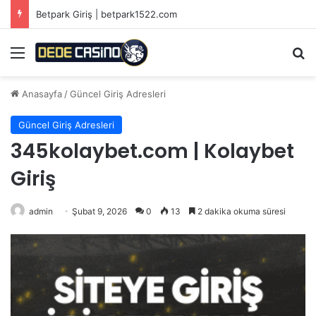
Betpark Giriş | betpark1522.com
Menü
Ar
Anasayfa
/
Güncel Giriş Adresleri
Güncel Giriş Adresleri
345kolaybet.com | Kolaybet
Giriş
admin
Şubat 9, 2026
0
13
2 dakika okuma süresi