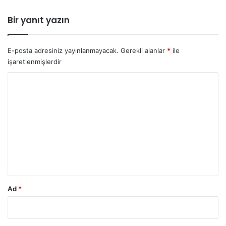
Bir yanıt yazın
E-posta adresiniz yayınlanmayacak.
Gerekli alanlar
*
ile
işaretlenmişlerdir
Y
o
r
u
m
*
Ad
*