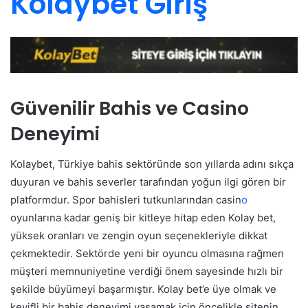
Kolaybet Giriş
Güvenilir Bahis ve Casino
Deneyimi
Kolaybet, Türkiye bahis sektöründe son yıllarda adını sıkça
duyuran ve bahis severler tarafından yoğun ilgi gören bir
platformdur. Spor bahisleri tutkunlarından casin
o
oyunlarına kadar geniş bir kitleye hitap eden Kolay bet,
yüksek oranları ve zengin oyun seçenekleriyle dikkat
çekmektedir. Sektörde yeni bir oyuncu olmasına rağmen
müşteri memnuniyetine verdiği önem sayesinde hızlı bir
şekilde büyümeyi başarmıştır. Kolay bet’e üye olmak ve
keyifli bir bahis deneyimi yaşamak için öncelikle sitenin