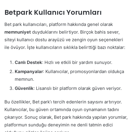
Betpark Kullanıcı Yorumları
Bet park kullanıcıları, platform hakkında genel olarak
memnuniyet
duyduklarını belirtiyor. Birçok bahis sever,
siteyi kullanıcı dostu arayüzü ve zengin oyun seçenekleri
ile övüyor. İşte kullanıcıların sıklıkla belirttiği bazı noktalar:
Canlı Destek
: Hızlı ve etkili bir yardım sunuyor.
Kampanyalar
: Kullanıcılar, promosyonlardan oldukça
memnun.
Güvenlik
: Lisanslı bir platform olarak güven veriyor.
Bu özellikler, Bet park’ı tercih edenlerin sayısını artırıyor.
Kullanıcılar, bu güven ortamında oyun oynamanın tadını
çıkarıyor. Sonuç olarak, Bet park hakkında yapılan yorumlar,
platformun sunduğu deneyimin ne denli tatmin edici