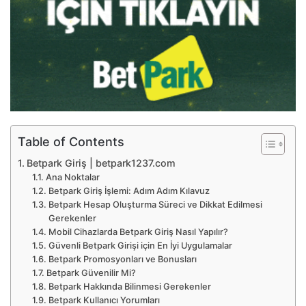
Table of Contents
Betpark Giriş | betpark1237.com
Ana Noktalar
Betpark Giriş İşlemi: Adım Adım Kılavuz
Betpark Hesap Oluşturma Süreci ve Dikkat Edilmesi
Gerekenler
Mobil Cihazlarda Betpark Giriş Nasıl Yapılır?
Güvenli Betpark Girişi için En İyi Uygulamalar
Betpark Promosyonları ve Bonusları
Betpark Güvenilir Mi?
Betpark Hakkında Bilinmesi Gerekenler
Betpark Kullanıcı Yorumları