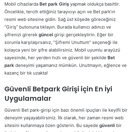
Mobil cihazlarda
Bet park Giriş
yapmak oldukça basittir.
Öncelikle, tercih ettiğiniz tarayıcıyı açın ve Bet park’ın
resmi web sitesine gidin. Sağ üst köşede göreceğiniz
“Giriş” butonuna tıklayın. Burada kullanıcı adınızı ve
şifrenizi girerek
güncel
girişi gerçekleştirin. Eğer bir
sorunla karşılaşırsanız, “Şifremi Unuttum” seçeneği ile
kolayca yeni bir şifre alabilirsiniz. Mobil uyumlu arayüzü
sayesinde, her yerden hızlı ve güvenli bir şekilde
Bet
park
deneyimi yaşamanız mümkün. Unutmayın, eğlence ve
kazanç bir tık uzakta!
Güvenli Betpark Girişi için En İyi
Uygulamalar
Güvenli Bet park-girişi için bazı önemli ipuçları ile keyifli bir
deneyim yaşayabilirsiniz. İlk olarak, her zaman resmi web
sitesini kullanmaya özen gösterin. Bu sayede
güvenli
bir