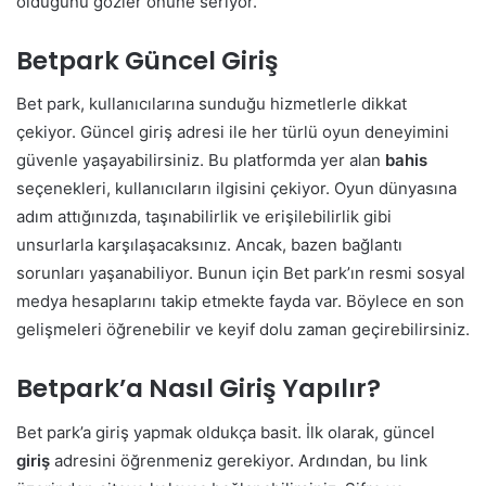
olduğunu gözler önüne seriyor.
Betpark Güncel Giriş
Bet park, kullanıcılarına sunduğu hizmetlerle dikkat
çekiyor. Güncel giriş adresi ile her türlü oyun deneyimini
güvenle yaşayabilirsiniz. Bu platformda yer alan
bahis
seçenekleri, kullanıcıların ilgisini çekiyor. Oyun dünyasına
adım attığınızda, taşınabilirlik ve erişilebilirlik gibi
unsurlarla karşılaşacaksınız. Ancak, bazen bağlantı
sorunları yaşanabiliyor. Bunun için Bet park’ın resmi sosyal
medya hesaplarını takip etmekte fayda var. Böylece en son
gelişmeleri öğrenebilir ve keyif dolu zaman geçirebilirsiniz.
Betpark’a Nasıl Giriş Yapılır?
Bet park’a giriş yapmak oldukça basit. İlk olarak, güncel
giriş
adresini öğrenmeniz gerekiyor. Ardından, bu link