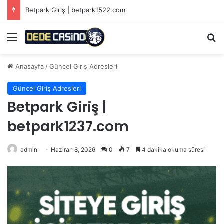
Betpark Giriş | betpark1522.com
Menü
Ar
Anasayfa
/
Güncel Giriş Adresleri
Güncel Giriş Adresleri
Betpark Giriş |
betpark1237.com
admin
Haziran 8, 2026
0
7
4 dakika okuma süresi