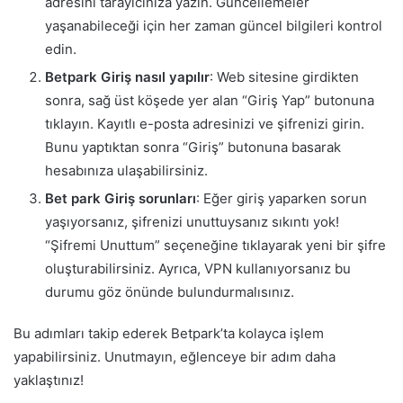
adresini tarayıcınıza yazın. Güncellemeler
yaşanabileceği için her zaman güncel bilgileri kontrol
edin.
Betpark Giriş nasıl yapılır
: Web sitesine girdikten
sonra, sağ üst köşede yer alan “Giriş Yap” butonuna
tıklayın. Kayıtlı e-posta adresinizi ve şifrenizi girin.
Bunu yaptıktan sonra “Giriş” butonuna basarak
hesabınıza ulaşabilirsiniz.
Bet park Giriş sorunları
: Eğer giriş yaparken sorun
yaşıyorsanız, şifrenizi unuttuysanız sıkıntı yok!
“Şifremi Unuttum” seçeneğine tıklayarak yeni bir şifre
oluşturabilirsiniz. Ayrıca, VPN kullanıyorsanız bu
durumu göz önünde bulundurmalısınız.
Bu adımları takip ederek Betpark’ta kolayca işlem
yapabilirsiniz. Unutmayın, eğlenceye bir adım daha
yaklaştınız!