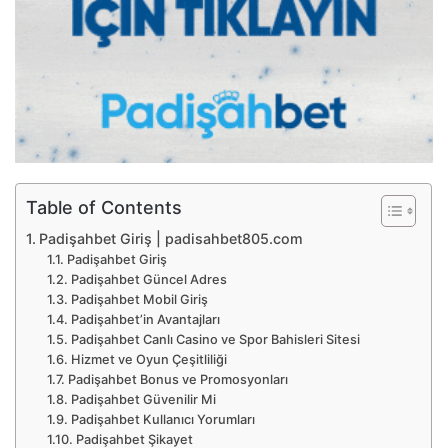
Table of Contents
Padişahbet Giriş | padisahbet805.com
Padişahbet Giriş
Padişahbet Güncel Adres
Padişahbet Mobil Giriş
Padişahbet’in Avantajları
Padişahbet Canlı Casino ve Spor Bahisleri Sitesi
Hizmet ve Oyun Çeşitliliği
Padişahbet Bonus ve Promosyonları
Padişahbet Güvenilir Mi
Padişahbet Kullanıcı Yorumları
Padişahbet Şikayet