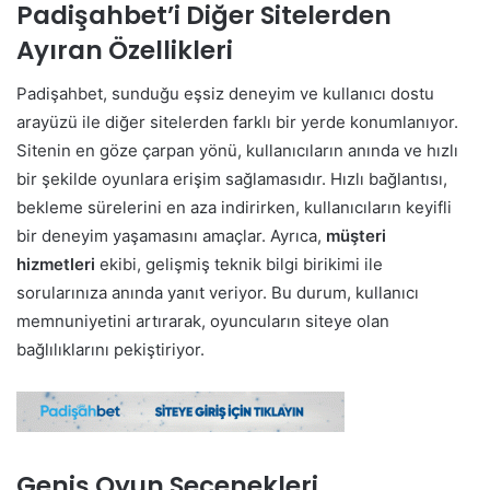
Padişahbet’i Diğer Sitelerden
Ayıran Özellikleri
Padişahbet, sunduğu eşsiz deneyim ve kullanıcı dostu
arayüzü ile diğer sitelerden farklı bir yerde konumlanıyor.
Sitenin en göze çarpan yönü, kullanıcıların anında ve hızlı
bir şekilde oyunlara erişim sağlamasıdır. Hızlı bağlantısı,
bekleme sürelerini en aza indirirken, kullanıcıların keyifli
bir deneyim yaşamasını amaçlar. Ayrıca,
müşteri
hizmetleri
ekibi, gelişmiş teknik bilgi birikimi ile
sorularınıza anında yanıt veriyor. Bu durum, kullanıcı
memnuniyetini artırarak, oyuncuların siteye olan
bağlılıklarını pekiştiriyor.
Geniş Oyun Seçenekleri