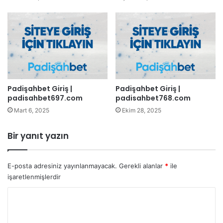
Padişahbet Giriş |
Padişahbet Giriş |
padisahbet697.com
padisahbet768.com
Mart 6, 2025
Ekim 28, 2025
Bir yanıt yazın
E-posta adresiniz yayınlanmayacak.
Gerekli alanlar
*
ile
işaretlenmişlerdir
Y
o