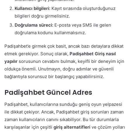
Kullanıcı bilgileri:
Kayıt sırasında oluşturduğunuz
bilgileri doğru girmelisiniz.
Doğrulama süreci:
E-posta veya SMS ile gelen
doğrulama kodunu kullanmalısınız.
Padişahbet’e girmek çok basit, ancak bazı detaylara dikkat
etmek gerekiyor. Sonuç olarak,
Padişahbet Giriş nasıl
yapılır
sorusunun cevabını bulmak, keyifli bir deneyim için
oldukça önemli. Unutmayın, doğru adımlar ve güvenli
bağlantıyla sorunsuz bir başlangıç yapabilirsiniz.
Padişahbet Güncel Adres
Padişahbet, kullanıcılarına sunduğu geniş oyun yelpazesi
ile dikkat çekiyor. Ancak, Padişahbet giriş sorunları zaman
zaman kullanıcıların canını sıkabiliyor. Bu tür durumlarla
karşılaşanlar için çeşitli
giriş alternatifleri
ve çözüm yolları