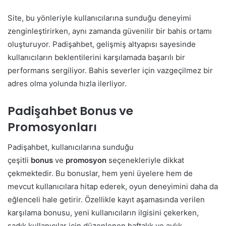
Site, bu yönleriyle kullanıcılarına sunduğu deneyimi
zenginleştirirken, aynı zamanda güvenilir bir bahis ortamı
oluşturuyor. Padişahbet, gelişmiş altyapısı sayesinde
kullanıcıların beklentilerini karşılamada başarılı bir
performans sergiliyor. Bahis severler için vazgeçilmez bir
adres olma yolunda hızla ilerliyor.
Padişahbet Bonus ve
Promosyonları
Padişahbet, kullanıcılarına sunduğu
çeşitli
bonus
ve
promosyon
seçenekleriyle dikkat
çekmektedir. Bu bonuslar, hem yeni üyelere hem de
mevcut kullanıcılara hitap ederek, oyun deneyimini daha da
eğlenceli hale getirir. Özellikle kayıt aşamasında verilen
karşılama bonusu, yeni kullanıcıların ilgisini çekerken,
sadık kullanıcılar için düzenlenen haftalık ve aylık