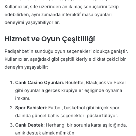
Kullanıcılar, site üzerinden anlık maç sonuçlarını takip
edebilirken, aynı zamanda interaktif masa oyunları
deneyimi yaşayabiliyorlar.
Hizmet ve Oyun Çeşitliliği
Padişahbet’in sunduğu oyun seçenekleri oldukça geniştir.
Kullanıcılar, aşağıdaki gibi çeşitlilikleriyle dikkat çekici bir
deneyim yaşayabilir:
Canlı Casino Oyunları:
Roulette, Blackjack ve Poker
gibi oyunlarla gerçek krupiyeler eşliğinde oynama
imkanı.
Spor Bahisleri:
Futbol, basketbol gibi birçok spor
dalında güncel bahis seçenekleri püskürtülüyor.
Canlı Destek:
Herhangi bir sorunla karşılaşıldığında,
anlık destek almak mümkün.