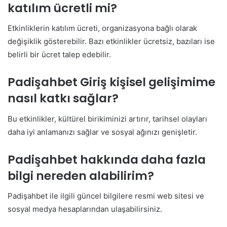
katılım ücretli mi?
Etkinliklerin katılım ücreti, organizasyona bağlı olarak
değişiklik gösterebilir. Bazı etkinlikler ücretsiz, bazıları ise
belirli bir ücret talep edebilir.
Padişahbet Giriş kişisel gelişimime
nasıl katkı sağlar?
Bu etkinlikler, kültürel birikiminizi artırır, tarihsel olayları
daha iyi anlamanızı sağlar ve sosyal ağınızı genişletir.
Padişahbet hakkında daha fazla
bilgi nereden alabilirim?
Padişahbet ile ilgili güncel bilgilere resmi web sitesi ve
sosyal medya hesaplarından ulaşabilirsiniz.