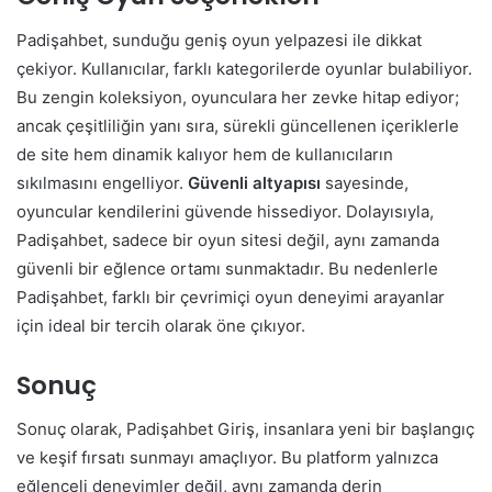
Padişahbet, sunduğu geniş oyun yelpazesi ile dikkat
çekiyor. Kullanıcılar, farklı kategorilerde oyunlar bulabiliyor.
Bu zengin koleksiyon, oyunculara her zevke hitap ediyor;
ancak çeşitliliğin yanı sıra, sürekli güncellenen içeriklerle
de site hem dinamik kalıyor hem de kullanıcıların
sıkılmasını engelliyor.
Güvenli altyapısı
sayesinde,
oyuncular kendilerini güvende hissediyor. Dolayısıyla,
Padişahbet, sadece bir oyun sitesi değil, aynı zamanda
güvenli bir eğlence ortamı sunmaktadır. Bu nedenlerle
Padişahbet, farklı bir çevrimiçi oyun deneyimi arayanlar
için ideal bir tercih olarak öne çıkıyor.
Sonuç
Sonuç olarak, Padişahbet Giriş, insanlara yeni bir başlangıç
ve keşif fırsatı sunmayı amaçlıyor. Bu platform yalnızca
eğlenceli deneyimler değil, aynı zamanda derin