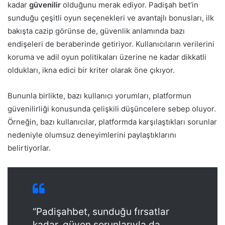
kadar
güvenilir
olduğunu merak ediyor. Padişah bet’in
sunduğu çeşitli oyun seçenekleri ve avantajlı bonusları, ilk
bakışta cazip görünse de, güvenlik anlamında bazı
endişeleri de beraberinde getiriyor. Kullanıcıların verilerini
koruma ve adil oyun politikaları üzerine ne kadar dikkatli
oldukları, ikna edici bir kriter olarak öne çıkıyor.
Bununla birlikte, bazı kullanıcı yorumları, platformun
güvenilirliği konusunda çelişkili düşüncelere sebep oluyor.
Örneğin, bazı kullanıcılar, platformda karşılaştıkları sorunlar
nedeniyle olumsuz deneyimlerini paylaştıklarını
belirtiyorlar.
“Padişahbet, sunduğu fırsatlar
kadar, güven sorunlarıyla da