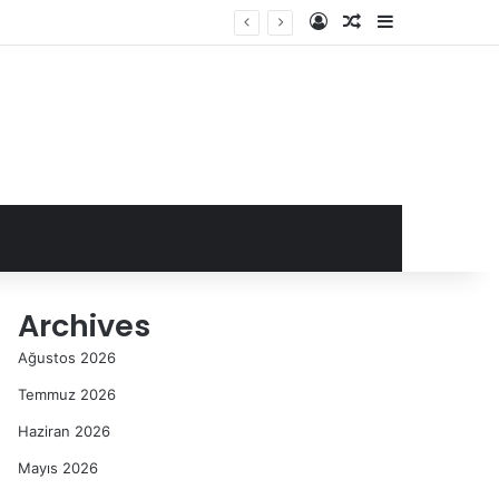
Kayıt Ol
Rastgele Makale
Kenar Bölme
Archives
Ağustos 2026
Temmuz 2026
Haziran 2026
Mayıs 2026