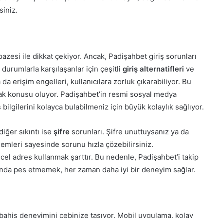
siniz.
azesi ile dikkat çekiyor. Ancak, Padişahbet giriş sorunları
 durumlarla karşılaşanlar için çeşitli
giriş alternatifleri
ve
a erişim engelleri, kullanıcılara zorluk çıkarabiliyor. Bu
ak konusu oluyor. Padişahbet’in resmi sosyal medya
 bilgilerini kolayca bulabilmeniz için büyük kolaylık sağlıyor.
 diğer sıkıntı ise
şifre
sorunları. Şifre unuttuysanız ya da
şlemleri sayesinde sorunu hızla çözebilirsiniz.
ncel adres kullanmak şarttır. Bu nedenle, Padişahbet’i takip
ında pes etmemek, her zaman daha iyi bir deneyim sağlar.
 bahis deneyimini cebinize taşıyor. Mobil uygulama, kolay