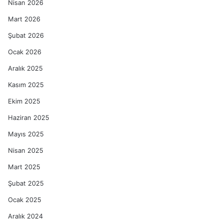
Nisan 2026
Mart 2026
Şubat 2026
Ocak 2026
Aralık 2025
Kasım 2025
Ekim 2025
Haziran 2025
Mayıs 2025
Nisan 2025
Mart 2025
Şubat 2025
Ocak 2025
Aralık 2024