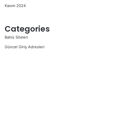
Kasım 2024
Categories
Bahis Siteleri
Güncel Giriş Adresleri