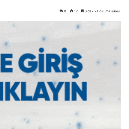
0
12
6 dakika okuma süresi