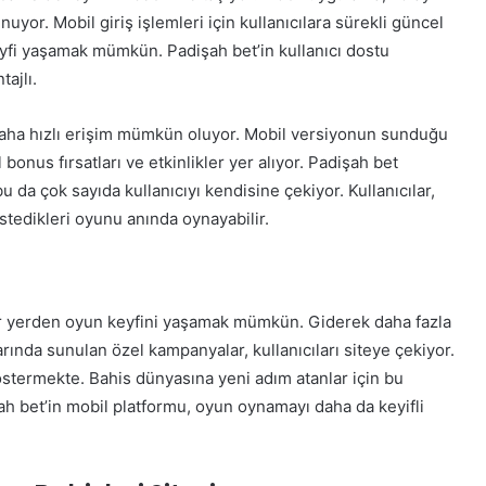
uyor. Mobil giriş işlemleri için kullanıcılara sürekli güncel
keyfi yaşamak mümkün. Padişah bet’in kullanıcı dostu
tajlı.
 daha hızlı erişim mümkün oluyor. Mobil versiyonun sunduğu
l bonus fırsatları ve etkinlikler yer alıyor. Padişah bet
u da çok sayıda kullanıcıyı kendisine çekiyor. Kullanıcılar,
 istedikleri oyunu anında oynayabilir.
er yerden oyun keyfini yaşamak mümkün. Giderek daha fazla
larında sunulan özel kampanyalar, kullanıcıları siteye çekiyor.
göstermekte. Bahis dünyasına yeni adım atanlar için bu
şah bet’in mobil platformu, oyun oynamayı daha da keyifli