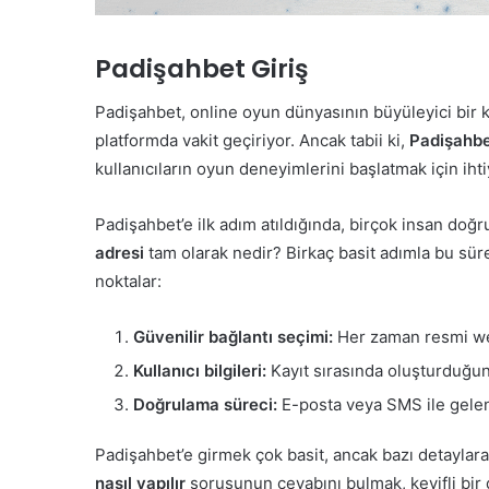
Padişahbet Giriş
Padişahbet, online oyun dünyasının büyüleyici bir k
platformda vakit geçiriyor. Ancak tabii ki,
Padişahbe
kullanıcıların oyun deneyimlerini başlatmak için iht
Padişahbet’e ilk adım atıldığında, birçok insan doğr
adresi
tam olarak nedir? Birkaç basit adımla bu sür
noktalar:
Güvenilir bağlantı seçimi:
Her zaman resmi web
Kullanıcı bilgileri:
Kayıt sırasında oluşturduğunu
Doğrulama süreci:
E-posta veya SMS ile gelen
Padişahbet’e girmek çok basit, ancak bazı detaylar
nasıl yapılır
sorusunun cevabını bulmak, keyifli bir