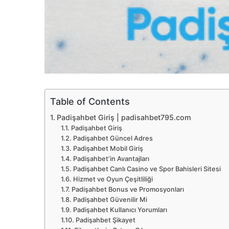
Table of Contents
Padişahbet Giriş | padisahbet795.com
Padişahbet Giriş
Padişahbet Güncel Adres
Padişahbet Mobil Giriş
Padişahbet’in Avantajları
Padişahbet Canlı Casino ve Spor Bahisleri Sitesi
Hizmet ve Oyun Çeşitliliği
Padişahbet Bonus ve Promosyonları
Padişahbet Güvenilir Mi
Padişahbet Kullanıcı Yorumları
Padişahbet Şikayet