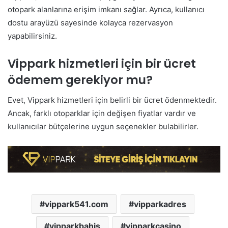
otopark alanlarına erişim imkanı sağlar. Ayrıca, kullanıcı
dostu arayüzü sayesinde kolayca rezervasyon
yapabilirsiniz.
Vippark hizmetleri için bir ücret
ödemem gerekiyor mu?
Evet, Vippark hizmetleri için belirli bir ücret ödenmektedir.
Ancak, farklı otoparklar için değişen fiyatlar vardır ve
kullanıcılar bütçelerine uygun seçenekler bulabilirler.
vippark541.com
vipparkadres
vipparkbahis
vipparkcasino