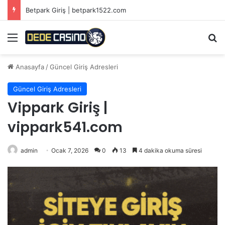
Betpark Giriş | betpark1522.com
Menü
Ar
Anasayfa
/
Güncel Giriş Adresleri
Güncel Giriş Adresleri
Vippark Giriş |
vippark541.com
admin
Ocak 7, 2026
0
13
4 dakika okuma süresi