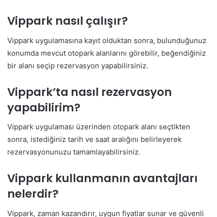
Vippark nasıl çalışır?
Vippark uygulamasına kayıt olduktan sonra, bulunduğunuz
konumda mevcut otopark alanlarını görebilir, beğendiğiniz
bir alanı seçip rezervasyon yapabilirsiniz.
Vippark’ta nasıl rezervasyon
yapabilirim?
Vippark uygulaması üzerinden otopark alanı seçtikten
sonra, istediğiniz tarih ve saat aralığını belirleyerek
rezervasyonunuzu tamamlayabilirsiniz.
Vippark kullanmanın avantajları
nelerdir?
Vippark, zaman kazandırır, uygun fiyatlar sunar ve güvenli