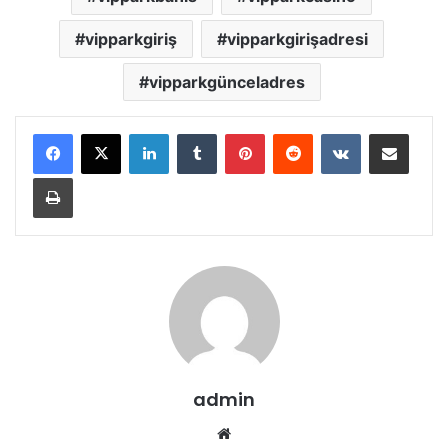
vipparkgiriş
vipparkgirişadresi
vipparkgünceladres
LinkedIn
Tumblr
Pinterest
Reddit
VKontakte
E-Posta ile paylaş
Yazdır
admin
Web