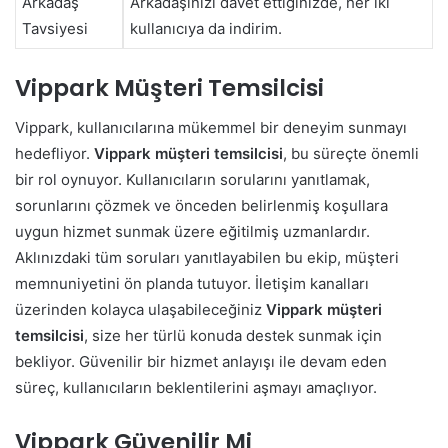
Arkadaş
Arkadaşınızı davet ettiğinizde, her iki
Tavsiyesi
kullanıcıya da indirim.
Vippark Müşteri Temsilcisi
Vippark, kullanıcılarına mükemmel bir deneyim sunmayı
hedefliyor.
Vippark müşteri temsilcisi
, bu süreçte önemli
bir rol oynuyor. Kullanıcıların sorularını yanıtlamak,
sorunlarını çözmek ve önceden belirlenmiş koşullara
uygun hizmet sunmak üzere eğitilmiş uzmanlardır.
Aklınızdaki tüm soruları yanıtlayabilen bu ekip, müşteri
memnuniyetini ön planda tutuyor. İletişim kanalları
üzerinden kolayca ulaşabileceğiniz
Vippark müşteri
temsilcisi
, size her türlü konuda destek sunmak için
bekliyor. Güvenilir bir hizmet anlayışı ile devam eden
süreç, kullanıcıların beklentilerini aşmayı amaçlıyor.
Vippark Güvenilir Mi