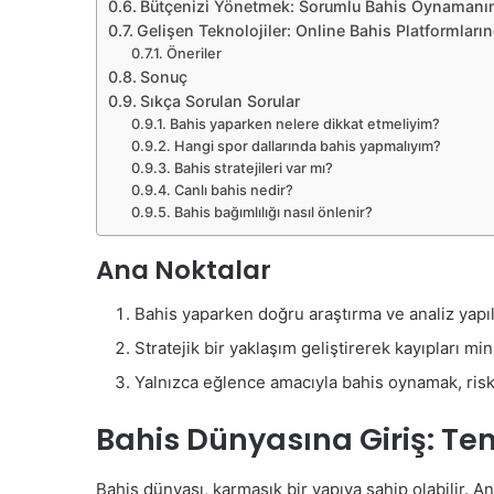
Bütçenizi Yönetmek: Sorumlu Bahis Oynamanı
Gelişen Teknolojiler: Online Bahis Platformların
Öneriler
Sonuç
Sıkça Sorulan Sorular
Bahis yaparken nelere dikkat etmeliyim?
Hangi spor dallarında bahis yapmalıyım?
Bahis stratejileri var mı?
Canlı bahis nedir?
Bahis bağımlılığı nasıl önlenir?
Ana Noktalar
Bahis yaparken doğru araştırma ve analiz yapı
Stratejik bir yaklaşım geliştirerek kayıpları min
Yalnızca eğlence amacıyla bahis oynamak, riskle
Bahis Dünyasına Giriş: Te
Bahis dünyası, karmaşık bir yapıya sahip olabilir. A