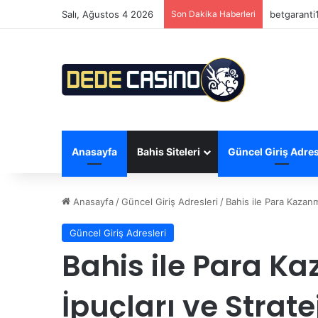
Salı, Ağustos 4 2026
Son Dakika Haberleri
417kolaybe
Anasayfa
Bahis Siteleri
Güncel Giriş Adres
Anasayfa
/
Güncel Giriş Adresleri
/
Bahis ile Para Kazanm
Güncel Giriş Adresleri
Bahis ile Para K
İpuçları ve Stratej