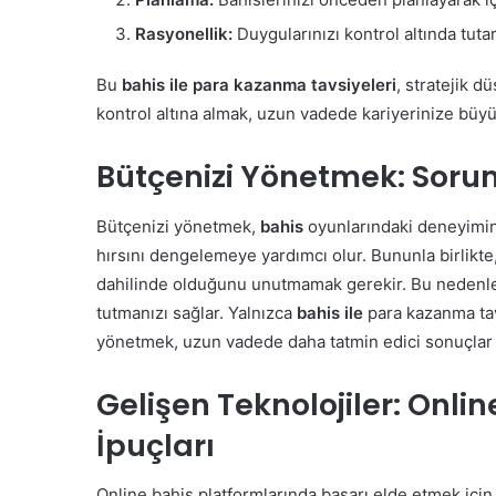
Rasyonellik:
Duygularınızı kontrol altında tutar
Bu
bahis ile para kazanma tavsiyeleri
, stratejik d
kontrol altına almak, uzun vadede kariyerinize büyük
Bütçenizi Yönetmek: Sor
Bütçenizi yönetmek,
bahis
oyunlarındaki deneyimini
hırsını dengelemeye yardımcı olur. Bununla birlikte, y
dahilinde olduğunu unutmamak gerekir. Bu nedenle, 
tutmanızı sağlar. Yalnızca
bahis ile
para kazanma tav
yönetmek, uzun vadede daha tatmin edici sonuçlar 
Gelişen Teknolojiler: Onli
İpuçları
Online bahis platformlarında başarı elde etmek için 