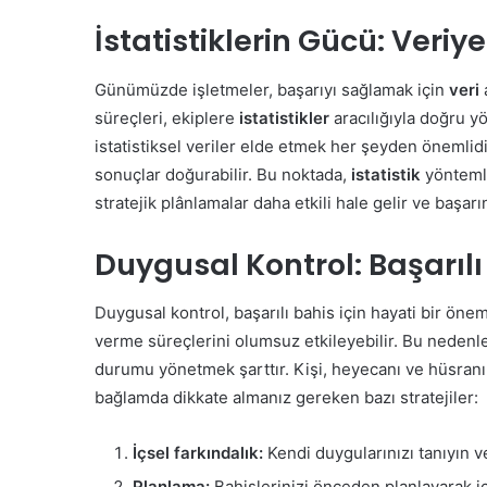
İstatistiklerin Gücü: Veriy
Günümüzde işletmeler, başarıyı sağlamak için
veri
süreçleri, ekiplere
istatistikler
aracılığıyla doğru y
istatistiksel veriler elde etmek her şeyden önemlidi
sonuçlar doğurabilir. Bu noktada,
istatistik
yöntemle
stratejik plânlamalar daha etkili hale gelir ve başarın
Duygusal Kontrol: Başarılı B
Duygusal kontrol, başarılı bahis için hayati bir ön
verme süreçlerini olumsuz etkileyebilir. Bu nedenl
durumu yönetmek şarttır. Kişi, heyecanı ve hüsranı 
bağlamda dikkate almanız gereken bazı stratejiler:
İçsel farkındalık:
Kendi duygularınızı tanıyın v
Planlama:
Bahislerinizi önceden planlayarak i