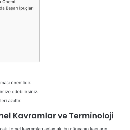
n Önemi
da Başarı İpuçları
lması önemlidir.
imize edebilirsiniz.
ri azaltır.
mel Kavramlar ve Terminoloji
ncak, temel kavramları anlamak, bu dünyanın kapılarını