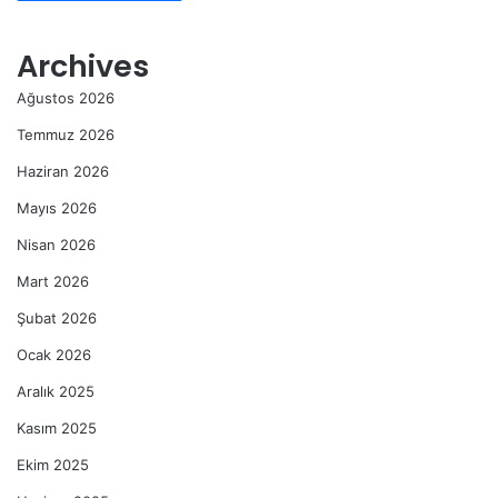
Archives
Ağustos 2026
Temmuz 2026
Haziran 2026
Mayıs 2026
Nisan 2026
Mart 2026
Şubat 2026
Ocak 2026
Aralık 2025
Kasım 2025
Ekim 2025