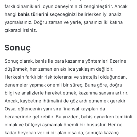
farklı dinamikleri, oyun deneyiminizi zenginleştirir. Ancak
hangi
bahis türlerini
seçeceğinizi belirlerken iyi analiz
yapmalısınız. Doğru zaman ve yerle, şansınızı iki katına
çıkarabilirsiniz.
Sonuç
Sonuç olarak, bahis ile para kazanma yöntemleri üzerine
düşünmek, her zaman en akıllıca yaklaşım değildir.
Herkesin farklı bir risk toleransı ve stratejisi olduğundan,
denemeler yapmak önemli bir süreç. Buna göre, doğru
bilgi ve analizlerle hareket etmek, kazanma şansını artırır.
Ancak, kaybetme ihtimalini de göz ardı etmemek gerekir.
Oysa, eğlencenin yanı sıra finansal kayıpları da
beraberinde getirebilir. Bu yüzden, bahis oynarken temkinli
olmak ve bütçeyi aşmamak önemli bir husustur. Her ne
kadar heyecan verici bir alan olsa da, sonuçta kazanç