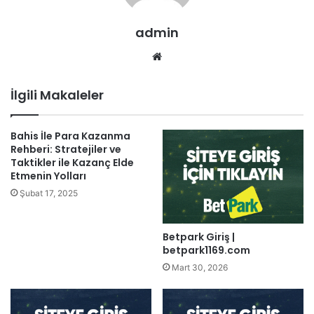
admin
Web
sitesi
İlgili Makaleler
Bahis İle Para Kazanma
Rehberi: Stratejiler ve
Taktikler ile Kazanç Elde
Etmenin Yolları
Şubat 17, 2025
Betpark Giriş |
betpark1169.com
Mart 30, 2026