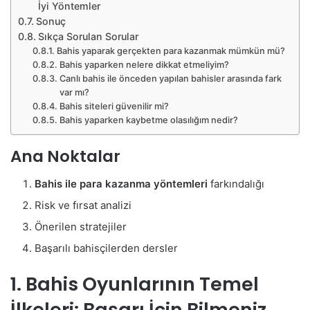
İyi Yöntemler
Sonuç
Sıkça Sorulan Sorular
Bahis yaparak gerçekten para kazanmak mümkün mü?
Bahis yaparken nelere dikkat etmeliyim?
Canlı bahis ile önceden yapılan bahisler arasında fark
var mı?
Bahis siteleri güvenilir mi?
Bahis yaparken kaybetme olasılığım nedir?
Ana Noktalar
Bahis ile para kazanma yöntemleri
farkındalığı
Risk ve fırsat analizi
Önerilen stratejiler
Başarılı bahisçilerden dersler
1. Bahis Oyunlarının Temel
İlkeleri: Başarı İçin Bilmeniz