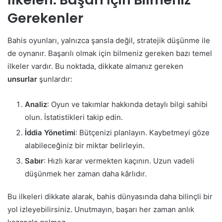
Gerekenler
Bahis oyunları, yalnızca şansla değil, stratejik düşünme ile
de oynanır. Başarılı olmak için bilmeniz gereken bazı temel
ilkeler vardır. Bu noktada, dikkate almanız gereken
unsurlar
şunlardır:
Analiz
: Oyun ve takımlar hakkında detaylı bilgi sahibi
olun. İstatistikleri takip edin.
İddia Yönetimi
: Bütçenizi planlayın. Kaybetmeyi göze
alabileceğiniz bir miktar belirleyin.
Sabır
: Hızlı karar vermekten kaçının. Uzun vadeli
düşünmek her zaman daha kârlıdır.
Bu ilkeleri dikkate alarak, bahis dünyasında daha bilinçli bir
yol izleyebilirsiniz. Unutmayın, başarı her zaman anlık