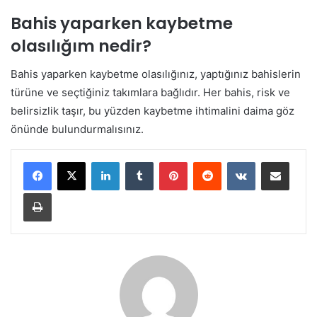
Bahis yaparken kaybetme
olasılığım nedir?
Bahis yaparken kaybetme olasılığınız, yaptığınız bahislerin
türüne ve seçtiğiniz takımlara bağlıdır. Her bahis, risk ve
belirsizlik taşır, bu yüzden kaybetme ihtimalini daima göz
önünde bulundurmalısınız.
LinkedIn
Tumblr
Pinterest
Reddit
VKontakte
E-Posta ile paylaş
Yazdır