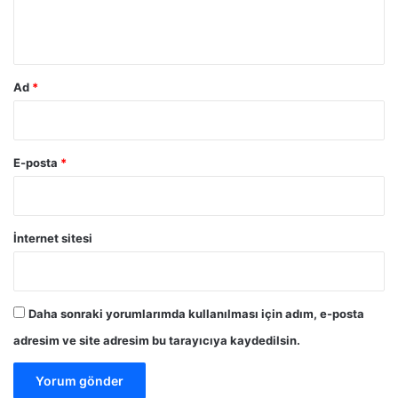
m
*
Ad
*
E-posta
*
İnternet sitesi
Daha sonraki yorumlarımda kullanılması için adım, e-posta
adresim ve site adresim bu tarayıcıya kaydedilsin.