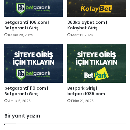
betgaranti1108.com |
363kolaybet.com |
Betgaranti Giriş
Kolaybet Giriş
Kasım 28, 2025
Mart 11, 2026
betgaranti1110.com |
Betpark Giriş |
Betgaranti Giriş
betpark1085.com
Aralık 5, 2025
Ekim 21, 2025
Bir yanıt yazın