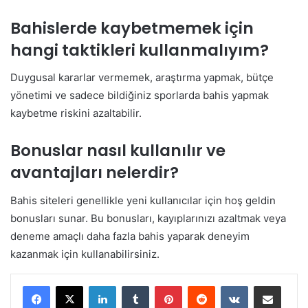
Bahislerde kaybetmemek için
hangi taktikleri kullanmalıyım?
Duygusal kararlar vermemek, araştırma yapmak, bütçe
yönetimi ve sadece bildiğiniz sporlarda bahis yapmak
kaybetme riskini azaltabilir.
Bonuslar nasıl kullanılır ve
avantajları nelerdir?
Bahis siteleri genellikle yeni kullanıcılar için hoş geldin
bonusları sunar. Bu bonusları, kayıplarınızı azaltmak veya
deneme amaçlı daha fazla bahis yaparak deneyim
kazanmak için kullanabilirsiniz.
LinkedIn
Tumblr
Pinterest
Reddit
VKontakte
E-Posta ile paylaş