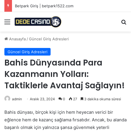
Betpark Giriş | betpark1522.com
Menü
Ar
Anasayfa
/
Güncel Giriş Adresleri
Güncel Giriş Adresleri
Bahis Dünyasında Para
Kazanmanın Yolları:
Taktiklerle Avantaj Sağlayın!
admin
Aralık 23, 2024
0
27
3 dakika okuma süresi
Bahis dünyası, birçok kişi için hem heyecan verici bir
eğlence hem de kazanç sağlama fırsatıdır. Ancak, bu alanda
başarılı olmak için yalnızca şansa güvenmek yeterli