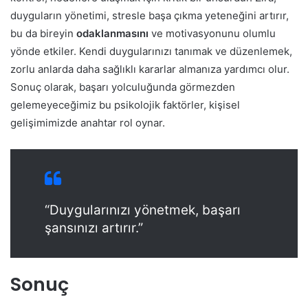
duyguların yönetimi, stresle başa çıkma yeteneğini artırır,
bu da bireyin
odaklanmasını
ve motivasyonunu olumlu
yönde etkiler. Kendi duygularınızı tanımak ve düzenlemek,
zorlu anlarda daha sağlıklı kararlar almanıza yardımcı olur.
Sonuç olarak, başarı yolculuğunda görmezden
gelemeyeceğimiz bu psikolojik faktörler, kişisel
gelişimimizde anahtar rol oynar.
“Duygularınızı yönetmek, başarı
şansınızı artırır.”
Sonuç