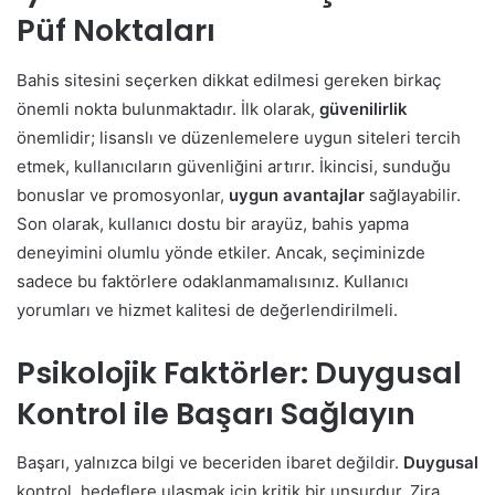
Püf Noktaları
Bahis sitesini seçerken dikkat edilmesi gereken birkaç
önemli nokta bulunmaktadır. İlk olarak,
güvenilirlik
önemlidir; lisanslı ve düzenlemelere uygun siteleri tercih
etmek, kullanıcıların güvenliğini artırır. İkincisi, sunduğu
bonuslar ve promosyonlar,
uygun avantajlar
sağlayabilir.
Son olarak, kullanıcı dostu bir arayüz, bahis yapma
deneyimini olumlu yönde etkiler. Ancak, seçiminizde
sadece bu faktörlere odaklanmamalısınız. Kullanıcı
yorumları ve hizmet kalitesi de değerlendirilmeli.
Psikolojik Faktörler: Duygusal
Kontrol ile Başarı Sağlayın
Başarı, yalnızca bilgi ve beceriden ibaret değildir.
Duygusal
kontrol, hedeflere ulaşmak için kritik bir unsurdur. Zira,