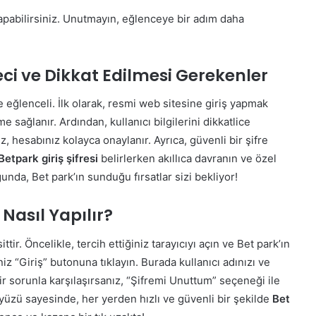
apabilirsiniz. Unutmayın, eğlenceye bir adım daha
i ve Dikkat Edilmesi Gerekenler
 eğlenceli. İlk olarak, resmi web sitesine giriş yapmak
e sağlanır. Ardından, kullanıcı bilgilerini dikkatlice
, hesabınız kolayca onaylanır. Ayrıca, güvenli bir şifre
Betpark giriş şifresi
belirlerken akıllıca davranın ve özel
nda, Bet park’ın sunduğu fırsatlar sizi bekliyor!
Nasıl Yapılır?
ir. Öncelikle, tercih ettiğiniz tarayıcıyı açın ve Bet park’ın
z “Giriş” butonuna tıklayın. Burada kullanıcı adınızı ve
bir sorunla karşılaşırsanız, “Şifremi Unuttum” seçeneği ile
rayüzü sayesinde, her yerden hızlı ve güvenli bir şekilde
Bet