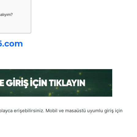
alıyım?
5
.com
olayca erişebilirsiniz. Mobil ve masaüstü uyumlu giriş için