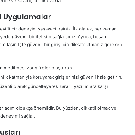
ce ve kazanç bir tık uzakta!
İyi Uygulamalar
keyifli bir deneyim yaşayabilirsiniz. İlk olarak, her zaman
sayede
güvenli
bir iletişim sağlarsınız. Ayrıca, hesap
 taşır. İşte güvenli bir giriş için dikkate almanız gereken
in edilmesi zor şifreler oluşturun.
lik katmanıyla koruyarak girişlerinizi güvenli hale getirin.
zenli olarak güncelleyerek zararlı yazılımlara karşı
her adım oldukça önemlidir. Bu yüzden, dikkatli olmak ve
 deneyimi sağlar.
usları