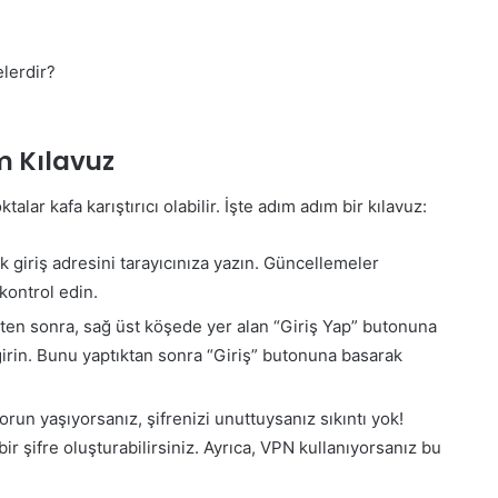
elerdir?
m Kılavuz
alar kafa karıştırıcı olabilir. İşte adım adım bir kılavuz:
k giriş adresini tarayıcınıza yazın. Güncellemeler
kontrol edin.
kten sonra, sağ üst köşede yer alan “Giriş Yap” butonuna
i girin. Bunu yaptıktan sonra “Giriş” butonuna basarak
orun yaşıyorsanız, şifrenizi unuttuysanız sıkıntı yok!
r şifre oluşturabilirsiniz. Ayrıca, VPN kullanıyorsanız bu