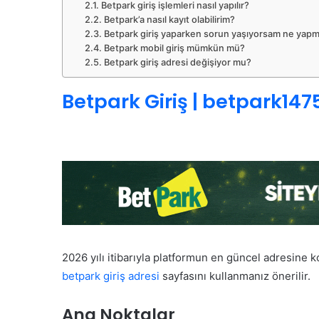
Betpark giriş işlemleri nasıl yapılır?
Betpark’a nasıl kayıt olabilirim?
Betpark giriş yaparken sorun yaşıyorsam ne yapm
Betpark mobil giriş mümkün mü?
Betpark giriş adresi değişiyor mu?
Betpark Giriş | betpark147
2026 yılı itibarıyla platformun en güncel adresine k
betpark giriş adresi
sayfasını kullanmanız önerilir.
Ana Noktalar