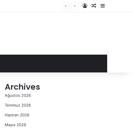
Kayıt Ol
Rastgele Makale
Kenar Bölme
Archives
Ağustos 2026
Temmuz 2026
Haziran 2026
Mayıs 2026