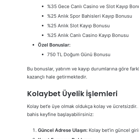
%35 Gece Canlı Casino ve Slot Kayıp Bonu
%25 Anlık Spor Bahisleri Kayıp Bonusu
%25 Anlık Slot Kayıp Bonusu
%25 Anlık Canlı Casino Kayıp Bonusu
Özel Bonuslar:
750 TL Doğum Günü Bonusu
Bu bonuslar, yatırım ve kayıp durumlarına göre farkl
kazançlı hale getirmektedir.
Kolaybet Üyelik İşlemleri
Kolay bet’e üye olmak oldukça kolay ve ücretsizdir. 
bahis keyfine başlayabilirsiniz:
Güncel Adrese Ulaşın:
Kolay bet’in güncel giri