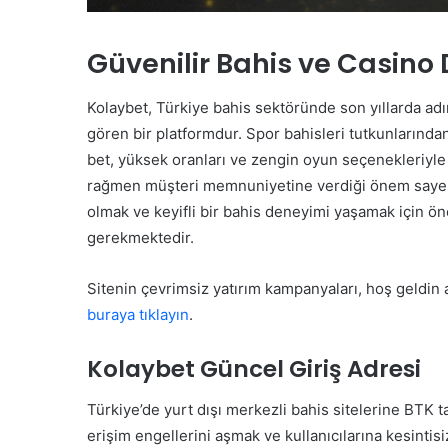
Güvenilir Bahis ve Casino
Kolaybet, Türkiye bahis sektöründe son yıllarda adı
gören bir platformdur. Spor bahisleri tutkunlarında
bet, yüksek oranları ve zengin oyun seçenekleriyle
rağmen müşteri memnuniyetine verdiği önem sayesin
olmak ve keyifli bir bahis deneyimi yaşamak için ön
gerekmektedir.
Sitenin çevrimsiz yatırım kampanyaları, hoş geldin 
buraya tıklayın
.
Kolaybet Güncel Giriş Adresi
Türkiye’de yurt dışı merkezli bahis sitelerine BTK 
erişim engellerini aşmak ve kullanıcılarına kesintis