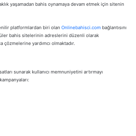
aksaklık yaşamadan bahis oynamaya devam etmek için sitenin
nilir platformlardan biri olan
Onlinebahisci.com
bağlantısını
üler bahis sitelerinin adreslerini düzenli olarak
ıca çözmelerine yardımcı olmaktadır.
satları sunarak kullanıcı memnuniyetini artırmayı
 kampanyaları: