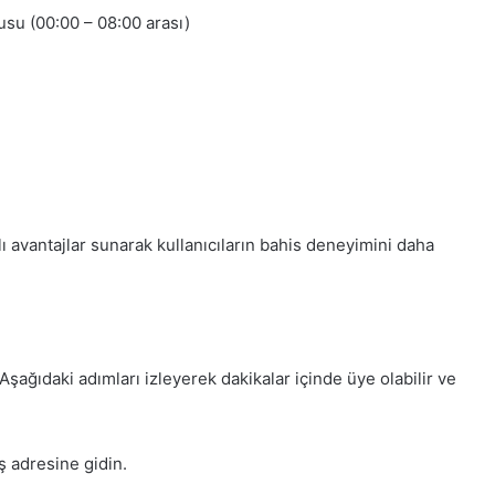
su (00:00 – 08:00 arası)
ı avantajlar sunarak kullanıcıların bahis deneyimini daha
Aşağıdaki adımları izleyerek dakikalar içinde üye olabilir ve
ş adresine gidin.