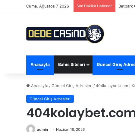
Cuma, Ağustos 7 2026
Son Dakika Haberleri
Betpark 
Anasayfa
Bahis Siteleri
Güncel Giriş Adres
Anasayfa
/
Güncel Giriş Adresleri
/
404kolaybet.com | Ko
Güncel Giriş Adresleri
404kolaybet.com 
admin
Haziran 19, 2026