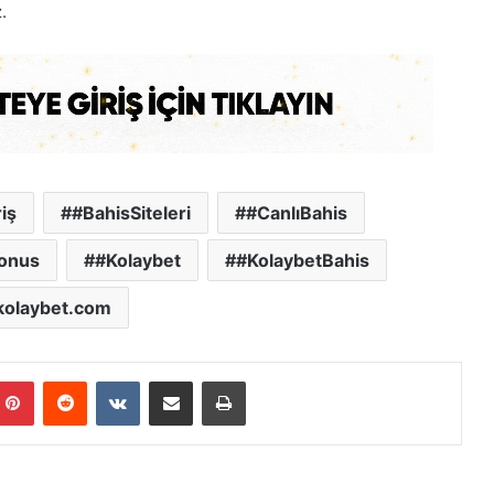
.
iş
#BahisSiteleri
#CanlıBahis
onus
#Kolaybet
#KolaybetBahis
olaybet.com
mblr
Pinterest
Reddit
VKontakte
E-Posta ile paylaş
Yazdır