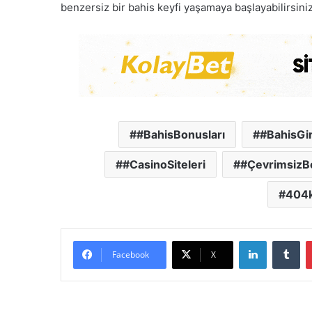
benzersiz bir bahis keyfi yaşamaya başlayabilirsiniz
#BahisBonusları
#BahisGir
#CasinoSiteleri
#ÇevrimsizB
404k
LinkedIn
Tu
Facebook
X