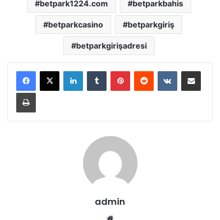
betpark1224.com
betparkbahis
betparkcasino
betparkgiriş
betparkgirişadresi
LinkedIn
Tumblr
Pinterest
Reddit
VKontakte
E-Posta ile paylaş
Yazdır
admin
Web