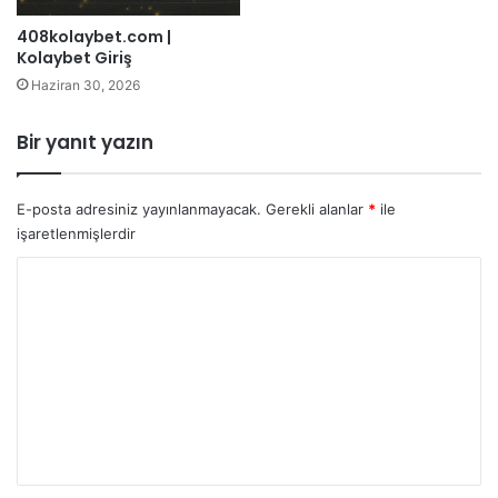
408kolaybet.com |
Kolaybet Giriş
Haziran 30, 2026
Bir yanıt yazın
E-posta adresiniz yayınlanmayacak.
Gerekli alanlar
*
ile
işaretlenmişlerdir
Y
o
r
u
m
*