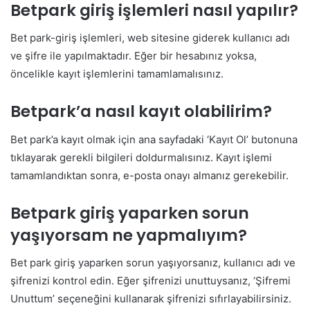
Betpark giriş işlemleri nasıl yapılır?
Bet park-giriş işlemleri, web sitesine giderek kullanıcı adı
ve şifre ile yapılmaktadır. Eğer bir hesabınız yoksa,
öncelikle kayıt işlemlerini tamamlamalısınız.
Betpark’a nasıl kayıt olabilirim?
Bet park’a kayıt olmak için ana sayfadaki ‘Kayıt Ol’ butonuna
tıklayarak gerekli bilgileri doldurmalısınız. Kayıt işlemi
tamamlandıktan sonra, e-posta onayı almanız gerekebilir.
Betpark giriş yaparken sorun
yaşıyorsam ne yapmalıyım?
Bet park giriş yaparken sorun yaşıyorsanız, kullanıcı adı ve
şifrenizi kontrol edin. Eğer şifrenizi unuttuysanız, ‘Şifremi
Unuttum’ seçeneğini kullanarak şifrenizi sıfırlayabilirsiniz.