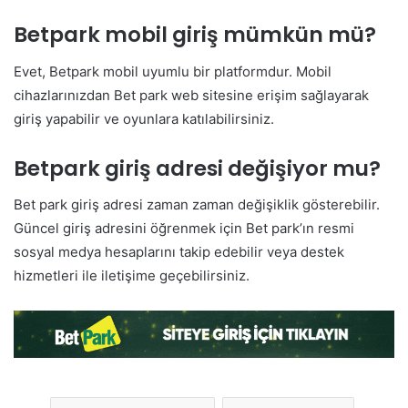
Betpark mobil giriş mümkün mü?
Evet, Betpark mobil uyumlu bir platformdur. Mobil
cihazlarınızdan Bet park web sitesine erişim sağlayarak
giriş yapabilir ve oyunlara katılabilirsiniz.
Betpark giriş adresi değişiyor mu?
Bet park giriş adresi zaman zaman değişiklik gösterebilir.
Güncel giriş adresini öğrenmek için Bet park’ın resmi
sosyal medya hesaplarını takip edebilir veya destek
hizmetleri ile iletişime geçebilirsiniz.