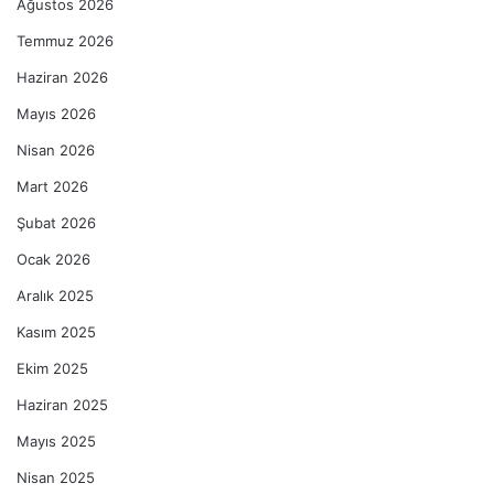
Ağustos 2026
Temmuz 2026
Haziran 2026
Mayıs 2026
Nisan 2026
Mart 2026
Şubat 2026
Ocak 2026
Aralık 2025
Kasım 2025
Ekim 2025
Haziran 2025
Mayıs 2025
Nisan 2025