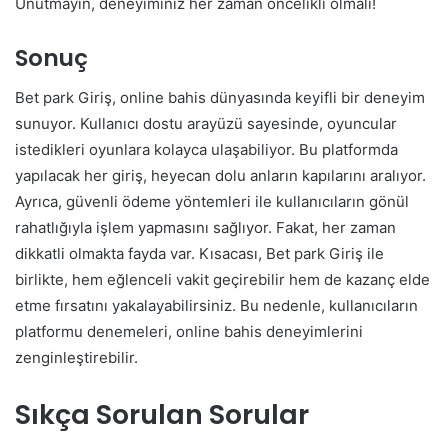
Unutmayın, deneyiminiz her zaman öncelikli olmalı!
Sonuç
Bet park Giriş, online bahis dünyasında keyifli bir deneyim
sunuyor. Kullanıcı dostu arayüzü sayesinde, oyuncular
istedikleri oyunlara kolayca ulaşabiliyor. Bu platformda
yapılacak her giriş, heyecan dolu anların kapılarını aralıyor.
Ayrıca, güvenli ödeme yöntemleri ile kullanıcıların gönül
rahatlığıyla işlem yapmasını sağlıyor. Fakat, her zaman
dikkatli olmakta fayda var. Kısacası, Bet park Giriş ile
birlikte, hem eğlenceli vakit geçirebilir hem de kazanç elde
etme fırsatını yakalayabilirsiniz. Bu nedenle, kullanıcıların
platformu denemeleri, online bahis deneyimlerini
zenginleştirebilir.
Sıkça Sorulan Sorular