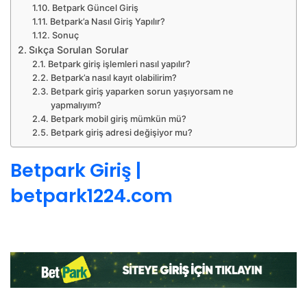
Betpark Güncel Giriş
Betpark’a Nasıl Giriş Yapılır?
Sonuç
Sıkça Sorulan Sorular
Betpark giriş işlemleri nasıl yapılır?
Betpark’a nasıl kayıt olabilirim?
Betpark giriş yaparken sorun yaşıyorsam ne
yapmalıyım?
Betpark mobil giriş mümkün mü?
Betpark giriş adresi değişiyor mu?
Betpark Giriş |
betpark1224
.com