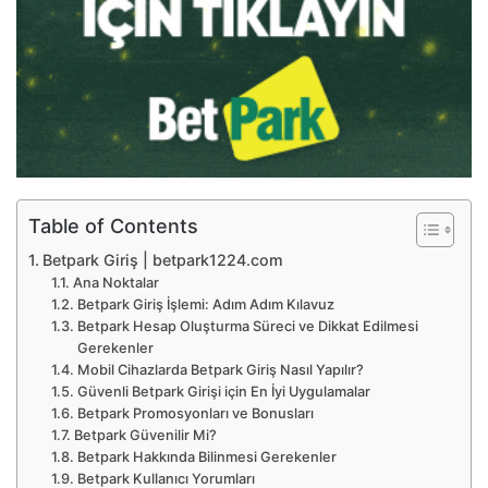
Table of Contents
Betpark Giriş | betpark1224.com
Ana Noktalar
Betpark Giriş İşlemi: Adım Adım Kılavuz
Betpark Hesap Oluşturma Süreci ve Dikkat Edilmesi
Gerekenler
Mobil Cihazlarda Betpark Giriş Nasıl Yapılır?
Güvenli Betpark Girişi için En İyi Uygulamalar
Betpark Promosyonları ve Bonusları
Betpark Güvenilir Mi?
Betpark Hakkında Bilinmesi Gerekenler
Betpark Kullanıcı Yorumları