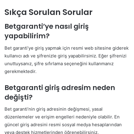
Sıkça Sorulan Sorular
Betgaranti’ye nasıl giriş
yapabilirim?
Bet garanti’ye giriş yapmak için resmi web sitesine giderek
kullanıcı adı ve şifrenizle giriş yapabilirsiniz. Eğer şifrenizi
unuttuysanız, şifre sıfırlama seçeneğini kullanmanız
gerekmektedir.
Betgaranti giriş adresim neden
değişti?
Bet garanti’nin giriş adresinin değişmesi, yasal
düzenlemeler ve erişim engelleri nedeniyle olabilir. En
güncel giriş adresini resmi sosyal medya hesaplarından
veya destek hizmetlerinden öğrenebilirsiniz.