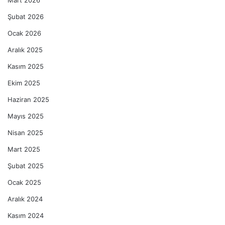
Mart 2026
Şubat 2026
Ocak 2026
Aralık 2025
Kasım 2025
Ekim 2025
Haziran 2025
Mayıs 2025
Nisan 2025
Mart 2025
Şubat 2025
Ocak 2025
Aralık 2024
Kasım 2024