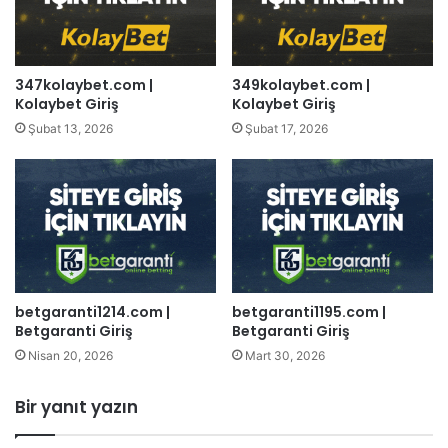
347kolaybet.com |
349kolaybet.com |
Kolaybet Giriş
Kolaybet Giriş
Şubat 13, 2026
Şubat 17, 2026
betgaranti1214.com |
betgaranti1195.com |
Betgaranti Giriş
Betgaranti Giriş
Nisan 20, 2026
Mart 30, 2026
Bir yanıt yazın