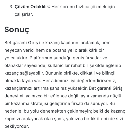
Çözüm Odaklılık
: Her sorunu hızlıca çözmek için
çalışırlar.
Sonuç
Bet garanti Giriş ile kazanç kapılarını aralamak, hem
heyecan verici hem de potansiyel olarak kârlı bir
yolculuktur. Platformun sunduğu geniş fırsatlar ve
olanaklar sayesinde, kullanıcılar rahat bir şekilde eğlenip
kazanç sağlayabilir. Bununla birlikte, dikkatli ve bilinçli
olmakta fayda var. Her adımınızı iyi değerlendirirseniz,
kazançlarınızı artırma şansınız yüksektir. Bet garanti Giriş
deneyimi, yalnızca bir eğlence değil, aynı zamanda güçlü
bir kazanma stratejisi geliştirme fırsatı da sunuyor. Bu
nedenle, bu yolu denemekten çekinmeyin; belki de kazanç
kapınızı aralayacak olan şans, yalnızca bir tık ötenizde sizi
bekliyordur.