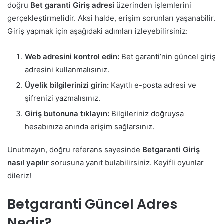
doğru
Bet garanti Giriş adresi
üzerinden işlemlerini
gerçekleştirmelidir. Aksi halde, erişim sorunları yaşanabilir.
Giriş yapmak için aşağıdaki adımları izleyebilirsiniz:
Web adresini kontrol edin:
Bet garanti’nin güncel giriş
adresini kullanmalısınız.
Üyelik bilgilerinizi girin:
Kayıtlı e-posta adresi ve
şifrenizi yazmalısınız.
Giriş butonuna tıklayın:
Bilgileriniz doğruysa
hesabınıza anında erişim sağlarsınız.
Unutmayın, doğru referans sayesinde
Betgaranti Giriş
nasıl yapılır
sorusuna yanıt bulabilirsiniz. Keyifli oyunlar
dileriz!
Betgaranti Güncel Adres
Nedir?