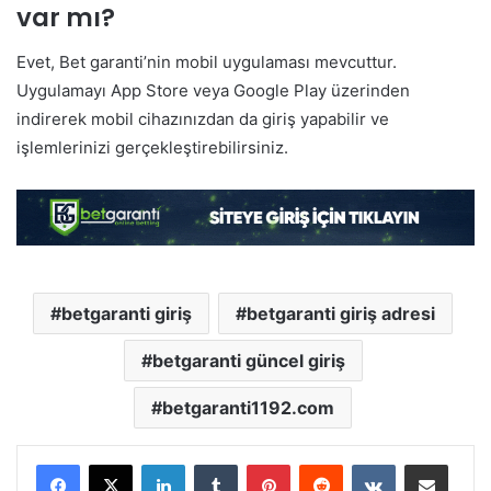
var mı?
Evet, Bet garanti’nin mobil uygulaması mevcuttur.
Uygulamayı App Store veya Google Play üzerinden
indirerek mobil cihazınızdan da giriş yapabilir ve
işlemlerinizi gerçekleştirebilirsiniz.
betgaranti giriş
betgaranti giriş adresi
betgaranti güncel giriş
betgaranti1192.com
LinkedIn
Tumblr
Pinterest
Reddit
VKontakte
E-Posta ile paylaş