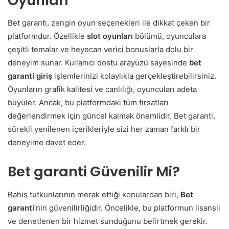
Oyunları
Bet garanti, zengin oyun seçenekleri ile dikkat çeken bir
platformdur. Özellikle
slot oyunları
bölümü, oyunculara
çeşitli temalar ve heyecan verici bonuslarla dolu bir
deneyim sunar. Kullanıcı dostu arayüzü sayesinde
bet
garanti giriş
işlemlerinizi kolaylıkla gerçekleştirebilirsiniz.
Oyunların grafik kalitesi ve canlılığı, oyuncuları adeta
büyüler. Ancak, bu platformdaki tüm fırsatları
değerlendirmek için güncel kalmak önemlidir. Bet garanti,
sürekli yenilenen içerikleriyle sizi her zaman farklı bir
deneyime davet eder.
Bet garanti Güvenilir Mi?
Bahis tutkunlarının merak ettiği konulardan biri,
Bet
garanti
‘nin güvenilirliğidir. Öncelikle, bu platformun lisanslı
ve denetlenen bir hizmet sunduğunu belirtmek gerekir.