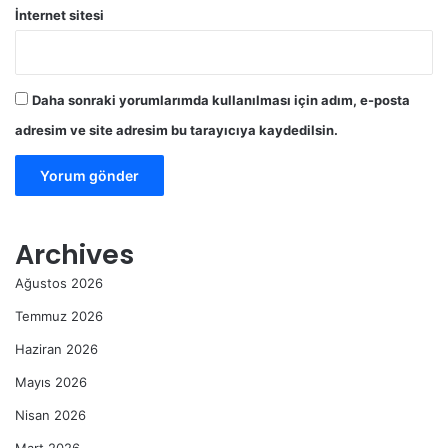
İnternet sitesi
Daha sonraki yorumlarımda kullanılması için adım, e-posta
adresim ve site adresim bu tarayıcıya kaydedilsin.
Archives
Ağustos 2026
Temmuz 2026
Haziran 2026
Mayıs 2026
Nisan 2026