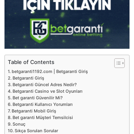
Table of Contents
betgaranti1192.com | Betgaranti Giriş
Betgaranti Giriş
Betgaranti Güncel Adres Nedir?
Betgaranti Casino ve Slot Oyunları
Bet garanti Güvenilir Mi?
Betgaranti Kullanıcı Yorumları
Betgaranti Mobil Giriş
Bet garanti Müşteri Temsilcisi
Sonuç
Sıkça Sorulan Sorular