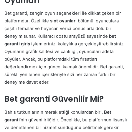
Oyunları
Bet garanti, zengin oyun seçenekleri ile dikkat çeken bir
platformdur. Özellikle
slot oyunları
bölümü, oyunculara
çeşitli temalar ve heyecan verici bonuslarla dolu bir
deneyim sunar. Kullanıcı dostu arayüzü sayesinde
bet
garanti giriş
işlemlerinizi kolaylıkla gerçekleştirebilirsiniz.
Oyunların grafik kalitesi ve canlılığı, oyuncuları adeta
büyüler. Ancak, bu platformdaki tüm fırsatları
değerlendirmek için güncel kalmak önemlidir. Bet garanti,
sürekli yenilenen içerikleriyle sizi her zaman farklı bir
deneyime davet eder.
Bet garanti Güvenilir Mi?
Bahis tutkunlarının merak ettiği konulardan biri,
Bet
garanti
‘nin güvenilirliğidir. Öncelikle, bu platformun lisanslı
ve denetlenen bir hizmet sunduğunu belirtmek gerekir.