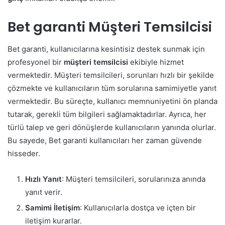
Bet garanti Müşteri Temsilcisi
Bet garanti, kullanıcılarına kesintisiz destek sunmak için
profesyonel bir
müşteri temsilcisi
ekibiyle hizmet
vermektedir. Müşteri temsilcileri, sorunları hızlı bir şekilde
çözmekte ve kullanıcıların tüm sorularına samimiyetle yanıt
vermektedir. Bu süreçte, kullanıcı memnuniyetini ön planda
tutarak, gerekli tüm bilgileri sağlamaktadırlar. Ayrıca, her
türlü talep ve geri dönüşlerde kullanıcıların yanında olurlar.
Bu sayede, Bet garanti kullanıcıları her zaman güvende
hisseder.
Hızlı Yanıt
: Müşteri temsilcileri, sorularınıza anında
yanıt verir.
Samimi İletişim
: Kullanıcılarla dostça ve içten bir
iletişim kurarlar.