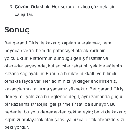
Çözüm Odaklılık
: Her sorunu hızlıca çözmek için
çalışırlar.
Sonuç
Bet garanti Giriş ile kazanç kapılarını aralamak, hem
heyecan verici hem de potansiyel olarak kârlı bir
yolculuktur. Platformun sunduğu geniş fırsatlar ve
olanaklar sayesinde, kullanıcılar rahat bir şekilde eğlenip
kazanç sağlayabilir. Bununla birlikte, dikkatli ve bilinçli
olmakta fayda var. Her adımınızı iyi değerlendirirseniz,
kazançlarınızı artırma şansınız yüksektir. Bet garanti Giriş
deneyimi, yalnızca bir eğlence değil, aynı zamanda güçlü
bir kazanma stratejisi geliştirme fırsatı da sunuyor. Bu
nedenle, bu yolu denemekten çekinmeyin; belki de kazanç
kapınızı aralayacak olan şans, yalnızca bir tık ötenizde sizi
bekliyordur.