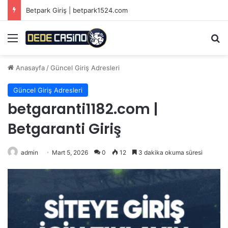
Betpark Giriş | betpark1524.com
Menü
Ar
Anasayfa
/
Güncel Giriş Adresleri
Güncel Giriş Adresleri
betgaranti1182.com |
Betgaranti Giriş
admin
Mart 5, 2026
0
12
3 dakika okuma süresi