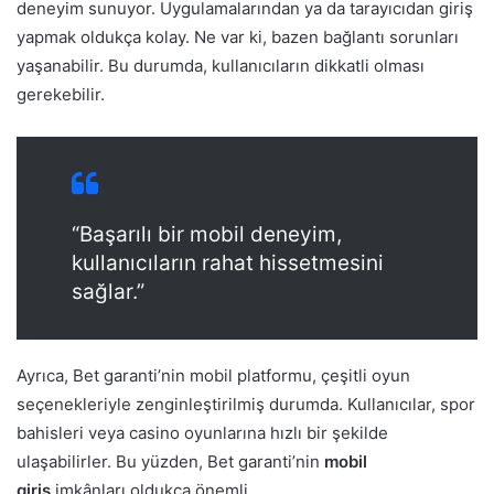
deneyim sunuyor. Uygulamalarından ya da tarayıcıdan giriş
yapmak oldukça kolay. Ne var ki, bazen bağlantı sorunları
yaşanabilir. Bu durumda, kullanıcıların dikkatli olması
gerekebilir.
“Başarılı bir mobil deneyim,
kullanıcıların rahat hissetmesini
sağlar.”
Ayrıca, Bet garanti’nin mobil platformu, çeşitli oyun
seçenekleriyle zenginleştirilmiş durumda. Kullanıcılar, spor
bahisleri veya casino oyunlarına hızlı bir şekilde
ulaşabilirler. Bu yüzden, Bet garanti’nin
mobil
giriş
imkânları oldukça önemli.