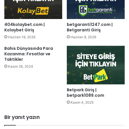
404kolaybet.com |
betgaranti1247.com |
Kolaybet Giriş
Betgaranti Giriş
Haziran 19, 2026
Haziran 8, 2026
Bahis Dünyasında Para
Kazanma: Fırsatlar ve
Taktikler
Kasım 26, 2024
Betpark Giriş |
betpark1089.com
Kasım 4, 2025
Bir yanıt yazın