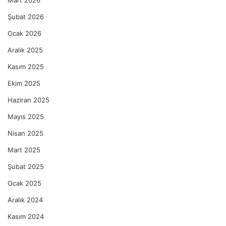
Mart 2026
Şubat 2026
Ocak 2026
Aralık 2025
Kasım 2025
Ekim 2025
Haziran 2025
Mayıs 2025
Nisan 2025
Mart 2025
Şubat 2025
Ocak 2025
Aralık 2024
Kasım 2024