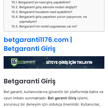
Betgaranti’ye nasıl giriş yapabilirim?
Betgaranti giriş adresim neden değişti?
Betgaranti hesabımı nasıl açabilirim?
Betgaranti giriş yaparken sorun yaşıyorum, ne
yapmalıyım?
Betgaranti’nin mobil uygulaması var mı?
betgaranti1176.com |
Betgaranti Giriş
Betgaranti Giriş
Bet garanti, kullanıcılarına güvenilir bir platformda bahis ve
oyun imkanı sunmaktadır.
Bet garanti Giriş
işlemi,
sorunsuz bir deneyim için oldukça önemlidir. Kullanıcılar,