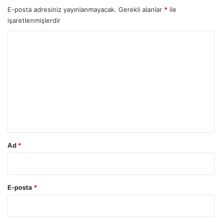
E-posta adresiniz yayınlanmayacak.
Gerekli alanlar
*
ile
işaretlenmişlerdir
Y
o
r
u
m
*
Ad
*
E-posta
*