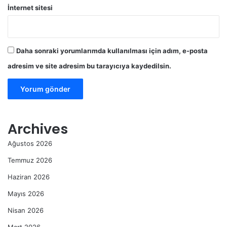
İnternet sitesi
Daha sonraki yorumlarımda kullanılması için adım, e-posta
adresim ve site adresim bu tarayıcıya kaydedilsin.
Archives
Ağustos 2026
Temmuz 2026
Haziran 2026
Mayıs 2026
Nisan 2026