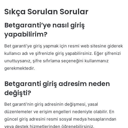
Sıkça Sorulan Sorular
Betgaranti’ye nasıl giriş
yapabilirim?
Bet garanti’ye giriş yapmak için resmi web sitesine giderek
kullanıcı adı ve şifrenizle giriş yapabilirsiniz. Eğer şifrenizi
unuttuysanız, şifre sıfırlama seçeneğini kullanmanız
gerekmektedir.
Betgaranti giriş adresim neden
değişti?
Bet garanti’nin giriş adresinin değişmesi, yasal
düzenlemeler ve erişim engelleri nedeniyle olabilir. En
güncel giriş adresini resmi sosyal medya hesaplarından
veya destek hizmetlerinden öğrenebilirsiniz.