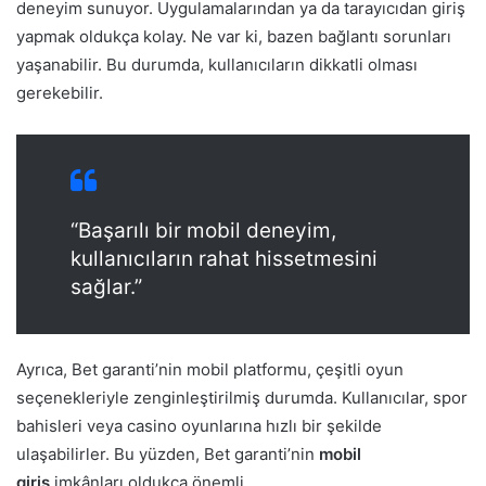
deneyim sunuyor. Uygulamalarından ya da tarayıcıdan giriş
yapmak oldukça kolay. Ne var ki, bazen bağlantı sorunları
yaşanabilir. Bu durumda, kullanıcıların dikkatli olması
gerekebilir.
“Başarılı bir mobil deneyim,
kullanıcıların rahat hissetmesini
sağlar.”
Ayrıca, Bet garanti’nin mobil platformu, çeşitli oyun
seçenekleriyle zenginleştirilmiş durumda. Kullanıcılar, spor
bahisleri veya casino oyunlarına hızlı bir şekilde
ulaşabilirler. Bu yüzden, Bet garanti’nin
mobil
giriş
imkânları oldukça önemli.