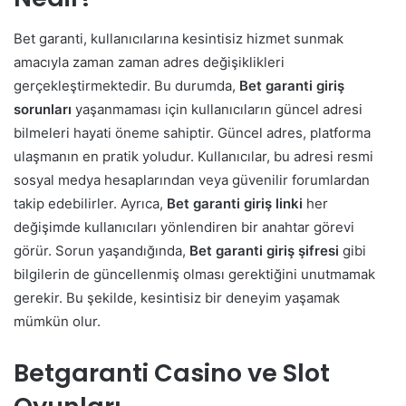
Bet garanti, kullanıcılarına kesintisiz hizmet sunmak
amacıyla zaman zaman adres değişiklikleri
gerçekleştirmektedir. Bu durumda,
Bet garanti giriş
sorunları
yaşanmaması için kullanıcıların güncel adresi
bilmeleri hayati öneme sahiptir. Güncel adres, platforma
ulaşmanın en pratik yoludur. Kullanıcılar, bu adresi resmi
sosyal medya hesaplarından veya güvenilir forumlardan
takip edebilirler. Ayrıca,
Bet garanti giriş linki
her
değişimde kullanıcıları yönlendiren bir anahtar görevi
görür. Sorun yaşandığında,
Bet garanti giriş şifresi
gibi
bilgilerin de güncellenmiş olması gerektiğini unutmamak
gerekir. Bu şekilde, kesintisiz bir deneyim yaşamak
mümkün olur.
Betgaranti Casino ve Slot