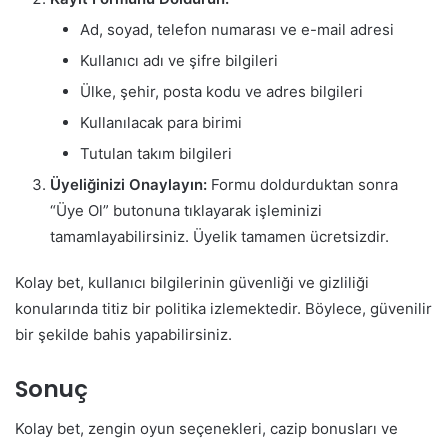
Ad, soyad, telefon numarası ve e-mail adresi
Kullanıcı adı ve şifre bilgileri
Ülke, şehir, posta kodu ve adres bilgileri
Kullanılacak para birimi
Tutulan takım bilgileri
Üyeliğinizi Onaylayın:
Formu doldurduktan sonra
“Üye Ol” butonuna tıklayarak işleminizi
tamamlayabilirsiniz. Üyelik tamamen ücretsizdir.
Kolay bet, kullanıcı bilgilerinin güvenliği ve gizliliği
konularında titiz bir politika izlemektedir. Böylece, güvenilir
bir şekilde bahis yapabilirsiniz.
Sonuç
Kolay bet, zengin oyun seçenekleri, cazip bonusları ve