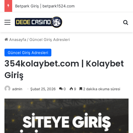
Betpark Giriş | betpark1524.com
Menü
Ar
Anasayfa
/
Güncel Giriş Adresleri
Güncel Giriş Adresleri
354kolaybet.com | Kolaybet
Giriş
admin
Şubat 25, 2026
0
9
2 dakika okuma süresi