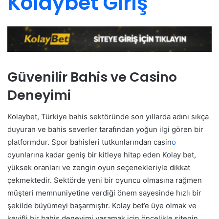
Kolaybet Giriş
Güvenilir Bahis ve Casino
Deneyimi
Kolaybet, Türkiye bahis sektöründe son yıllarda adını sıkça
duyuran ve bahis severler tarafından yoğun ilgi gören bir
platformdur. Spor bahisleri tutkunlarından casin
o
oyunlarına kadar geniş bir kitleye hitap eden Kolay bet,
yüksek oranları ve zengin oyun seçenekleriyle dikkat
çekmektedir. Sektörde yeni bir oyuncu olmasına rağmen
müşteri memnuniyetine verdiği önem sayesinde hızlı bir
şekilde büyümeyi başarmıştır. Kolay bet’e üye olmak ve
keyifli bir bahis deneyimi yaşamak için öncelikle sitenin