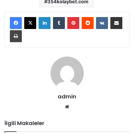
354kolaybet.com
LinkedIn
Tumblr
Pinterest
Reddit
VKontakte
E-Posta ile paylaş
Yazdır
admin
Web
sitesi
İlgili Makaleler