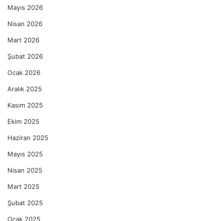
Mayıs 2026
Nisan 2026
Mart 2026
Şubat 2026
Ocak 2026
Aralık 2025
Kasım 2025
Ekim 2025
Haziran 2025
Mayıs 2025
Nisan 2025
Mart 2025
Şubat 2025
Ocak 2025