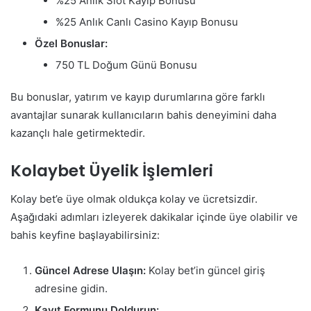
%25 Anlık Slot Kayıp Bonusu
%25 Anlık Canlı Casino Kayıp Bonusu
Özel Bonuslar:
750 TL Doğum Günü Bonusu
Bu bonuslar, yatırım ve kayıp durumlarına göre farklı
avantajlar sunarak kullanıcıların bahis deneyimini daha
kazançlı hale getirmektedir.
Kolaybet Üyelik İşlemleri
Kolay bet’e üye olmak oldukça kolay ve ücretsizdir.
Aşağıdaki adımları izleyerek dakikalar içinde üye olabilir ve
bahis keyfine başlayabilirsiniz:
Güncel Adrese Ulaşın:
Kolay bet’in güncel giriş
adresine gidin.
Kayıt Formunu Doldurun: