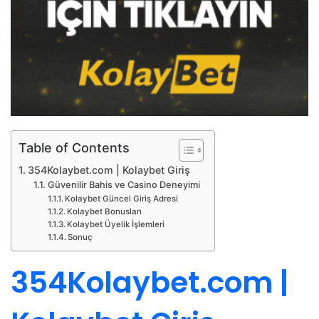
Table of Contents
354Kolaybet.com | Kolaybet Giriş
Güvenilir Bahis ve Casino Deneyimi
Kolaybet Güncel Giriş Adresi
Kolaybet Bonusları
Kolaybet Üyelik İşlemleri
Sonuç
354Kolaybet.com |