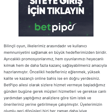
Bilinçli oyun, ilkelerimiz arasındadır ve kullanıcı
memnuniyetini sağlamak en büyük hedeflerimizden biridir.
Ayrıcalıklı promosyonlarımız, hem oyunlarımızı heyecanlı
kılmak hem de daha fazla kazanç sağlayabilmeniz amacıyla
hazırlanmıştır. Öncelikli hedefleriniz eğlenmek, yüksek
kalite ve kazançlı online bahis ise en doğru yerdesiniz.
BetPipo ailesi olarak sizlere hizmet vermeye başladığımız
günden bugüne gerek müşteri hizmetleri ve gerekse canlı
yardımdan yaptığımız analizlere göre tüm istek ve
önerileriniz yerine getirilmeye çalışılmıştır. Üyelerimizin
olumlu geri dönüşleri bizi her zaman daha iyiye