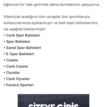
eğlenceli bir hale getirmek adına durmaksızın çalışıyoruz.
Sitemizde aradığınız tüm cevaplar tüm ayrıntılarıyla
kullanıcılarımıza açıklanmıştır ve belli başlı bölümlerimiz
ise aşağıda listelenmiştir.
• Canlı Spor Bahisleri
• Spor Bahisleri
• Sanal Spor Bahisleri
• E-Spor Bahisleri
• Casino
• Canlı Casino
• Oyunlar
• Canlı Oyunlar
• Fantezi Sporları