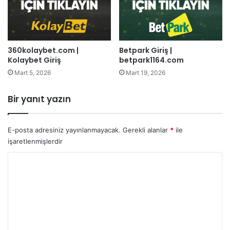
360kolaybet.com |
Betpark Giriş |
Kolaybet Giriş
betpark1164.com
Mart 5, 2026
Mart 19, 2026
Bir yanıt yazın
E-posta adresiniz yayınlanmayacak.
Gerekli alanlar
*
ile
işaretlenmişlerdir
Y
o
r
u
m