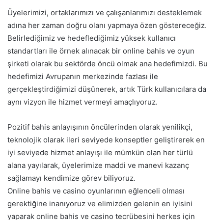
Üyelerimizi, ortaklarımızı ve çalışanlarımızı desteklemek
adına her zaman doğru olanı yapmaya özen göstereceğiz.
Belirlediğimiz ve hedeflediğimiz yüksek kullanıcı
standartları ile örnek alınacak bir online bahis ve oyun
şirketi olarak bu sektörde öncü olmak ana hedefimizdi. Bu
hedefimizi Avrupanın merkezinde fazlası ile
gerçekleştirdiğimizi düşünerek, artık Türk kullanıcılara da
aynı vizyon ile hizmet vermeyi amaçlıyoruz.
Pozitif bahis anlayışının öncülerinden olarak yenilikçi,
teknolojik olarak ileri seviyede konseptler geliştirerek en
iyi seviyede hizmet anlayışı ile mümkün olan her türlü
alana yayılarak, üyelerimize maddi ve manevi kazanç
sağlamayı kendimize görev biliyoruz.
Online bahis ve casino oyunlarının eğlenceli olması
gerektiğine inanıyoruz ve elimizden gelenin en iyisini
yaparak online bahis ve casino tecrübesini herkes için