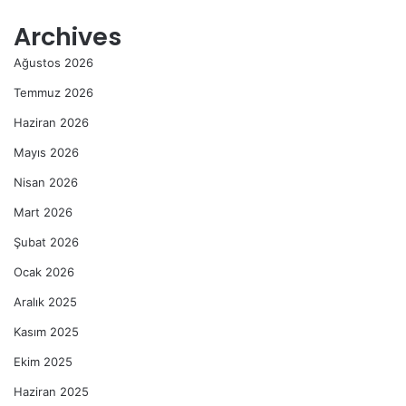
Archives
Ağustos 2026
Temmuz 2026
Haziran 2026
Mayıs 2026
Nisan 2026
Mart 2026
Şubat 2026
Ocak 2026
Aralık 2025
Kasım 2025
Ekim 2025
Haziran 2025