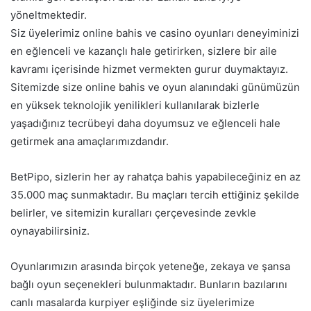
yöneltmektedir.
Siz üyelerimiz online bahis ve casino oyunları deneyiminizi
en eğlenceli ve kazançlı hale getirirken, sizlere bir aile
kavramı içerisinde hizmet vermekten gurur duymaktayız.
Sitemizde size online bahis ve oyun alanındaki günümüzün
en yüksek teknolojik yenilikleri kullanılarak bizlerle
yaşadığınız tecrübeyi daha doyumsuz ve eğlenceli hale
getirmek ana amaçlarımızdandır.
BetPipo, sizlerin her ay rahatça bahis yapabileceğiniz en az
35.000 maç sunmaktadır. Bu maçları tercih ettiğiniz şekilde
belirler, ve sitemizin kuralları çerçevesinde zevkle
oynayabilirsiniz.
Oyunlarımızın arasında birçok yeteneğe, zekaya ve şansa
bağlı oyun seçenekleri bulunmaktadır. Bunların bazılarını
canlı masalarda kurpiyer eşliğinde siz üyelerimize