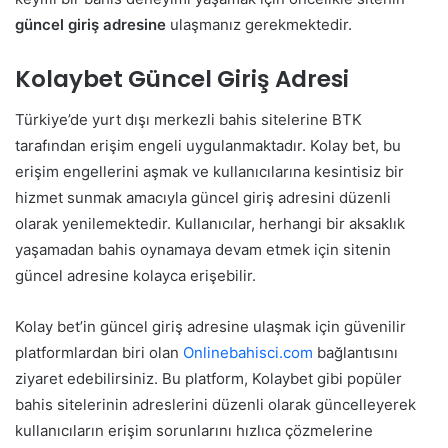
güncel giriş adresine
ulaşmanız gerekmektedir.
Kolaybet Güncel Giriş Adresi
Türkiye’de yurt dışı merkezli bahis sitelerine BTK
tarafından erişim engeli uygulanmaktadır. Kolay bet, bu
erişim engellerini aşmak ve kullanıcılarına kesintisiz bir
hizmet sunmak amacıyla güncel giriş adresini düzenli
olarak yenilemektedir. Kullanıcılar, herhangi bir aksaklık
yaşamadan bahis oynamaya devam etmek için sitenin
güncel adresine kolayca erişebilir.
Kolay bet’in güncel giriş adresine ulaşmak için güvenilir
platformlardan biri olan
Onlinebahisci.com
bağlantısını
ziyaret edebilirsiniz. Bu platform, Kolaybet gibi popüler
bahis sitelerinin adreslerini düzenli olarak güncelleyerek
kullanıcıların erişim sorunlarını hızlıca çözmelerine