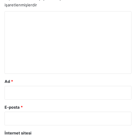
işaretlenmişlerdir
Y
o
r
u
m
*
Ad
*
E-posta
*
İnternet sitesi