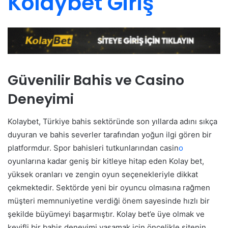
Kolaybet Giriş
Güvenilir Bahis ve Casino
Deneyimi
Kolaybet, Türkiye bahis sektöründe son yıllarda adını sıkça
duyuran ve bahis severler tarafından yoğun ilgi gören bir
platformdur. Spor bahisleri tutkunlarından casin
o
oyunlarına kadar geniş bir kitleye hitap eden Kolay bet,
yüksek oranları ve zengin oyun seçenekleriyle dikkat
çekmektedir. Sektörde yeni bir oyuncu olmasına rağmen
müşteri memnuniyetine verdiği önem sayesinde hızlı bir
şekilde büyümeyi başarmıştır. Kolay bet’e üye olmak ve
keyifli bir bahis deneyimi yaşamak için öncelikle sitenin