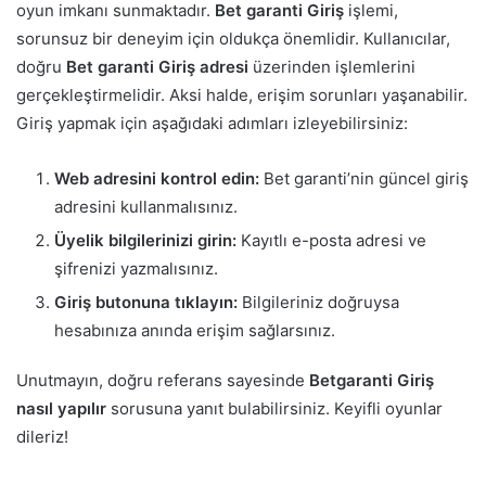
oyun imkanı sunmaktadır.
Bet garanti Giriş
işlemi,
sorunsuz bir deneyim için oldukça önemlidir. Kullanıcılar,
doğru
Bet garanti Giriş adresi
üzerinden işlemlerini
gerçekleştirmelidir. Aksi halde, erişim sorunları yaşanabilir.
Giriş yapmak için aşağıdaki adımları izleyebilirsiniz:
Web adresini kontrol edin:
Bet garanti’nin güncel giriş
adresini kullanmalısınız.
Üyelik bilgilerinizi girin:
Kayıtlı e-posta adresi ve
şifrenizi yazmalısınız.
Giriş butonuna tıklayın:
Bilgileriniz doğruysa
hesabınıza anında erişim sağlarsınız.
Unutmayın, doğru referans sayesinde
Betgaranti Giriş
nasıl yapılır
sorusuna yanıt bulabilirsiniz. Keyifli oyunlar
dileriz!