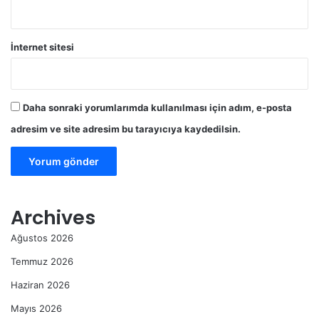
İnternet sitesi
Daha sonraki yorumlarımda kullanılması için adım, e-posta
adresim ve site adresim bu tarayıcıya kaydedilsin.
Archives
Ağustos 2026
Temmuz 2026
Haziran 2026
Mayıs 2026