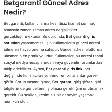
Betgaranti Güncel Adres
Nedir?
Bet garanti, kullanıcılarına kesintisiz hizmet sunmak
amacıyla zaman zaman adres değişiklikleri
gerçekleştirmektedir. Bu durumda,
Bet garanti giriş
sorunları
yaşanmaması için kullanıcıların güncel adresi
bilmeleri hayati öneme sahiptir. Güncel adres, platforma
ulaşmanın en pratik yoludur. Kullanıcılar, bu adresi resmi
sosyal medya hesaplarından veya güvenilir forumlardan
takip edebilirler. Ayrıca,
Bet garanti giriş linki
her
değişimde kullanıcıları yönlendiren bir anahtar görevi
görür. Sorun yaşandığında,
Bet garanti giriş şifresi
gibi
bilgilerin de güncellenmiş olması gerektiğini unutmamak
gerekir. Bu şekilde, kesintisiz bir deneyim yaşamak
mümkün olur.