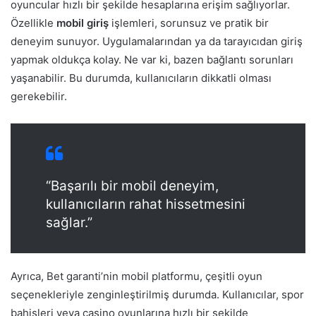
oyuncular hızlı bir şekilde hesaplarına erişim sağlıyorlar.
Özellikle
mobil giriş
işlemleri, sorunsuz ve pratik bir
deneyim sunuyor. Uygulamalarından ya da tarayıcıdan giriş
yapmak oldukça kolay. Ne var ki, bazen bağlantı sorunları
yaşanabilir. Bu durumda, kullanıcıların dikkatli olması
gerekebilir.
“Başarılı bir mobil deneyim,
kullanıcıların rahat hissetmesini
sağlar.”
Ayrıca, Bet garanti’nin mobil platformu, çeşitli oyun
seçenekleriyle zenginleştirilmiş durumda. Kullanıcılar, spor
bahisleri veya casino oyunlarına hızlı bir şekilde