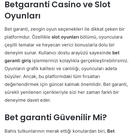
Betgaranti Casino ve Slot
Oyunları
Bet garanti, zengin oyun seçenekleri ile dikkat çeken bir
platformdur. Özellikle
slot oyunları
bölümü, oyunculara
çeşitli temalar ve heyecan verici bonuslarla dolu bir
deneyim sunar. Kullanıcı dostu arayüzü sayesinde
bet
garanti giriş
işlemlerinizi kolaylıkla gerçekleştirebilirsiniz.
Oyunların grafik kalitesi ve canlılığı, oyuncuları adeta
büyüler. Ancak, bu platformdaki tüm fırsatları
değerlendirmek için güncel kalmak önemlidir. Bet garanti,
sürekli yenilenen içerikleriyle sizi her zaman farklı bir
deneyime davet eder.
Bet garanti Güvenilir Mi?
Bahis tutkunlarının merak ettiği konulardan biri,
Bet