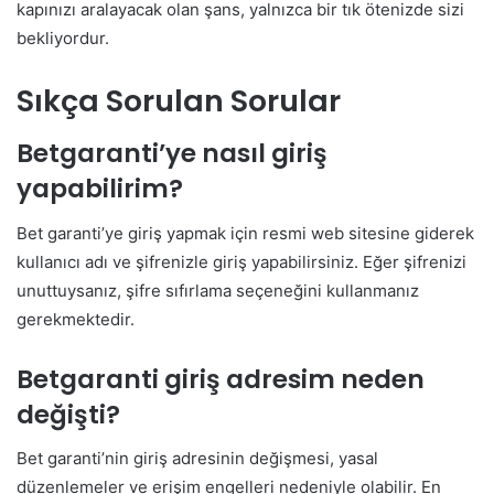
kapınızı aralayacak olan şans, yalnızca bir tık ötenizde sizi
bekliyordur.
Sıkça Sorulan Sorular
Betgaranti’ye nasıl giriş
yapabilirim?
Bet garanti’ye giriş yapmak için resmi web sitesine giderek
kullanıcı adı ve şifrenizle giriş yapabilirsiniz. Eğer şifrenizi
unuttuysanız, şifre sıfırlama seçeneğini kullanmanız
gerekmektedir.
Betgaranti giriş adresim neden
değişti?
Bet garanti’nin giriş adresinin değişmesi, yasal
düzenlemeler ve erişim engelleri nedeniyle olabilir. En