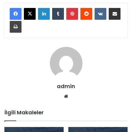
LinkedIn
Tumblr
Pinterest
Reddit
VKontakte
E-Posta ile paylaş
Yazdır
admin
Web
sitesi
İlgili Makaleler