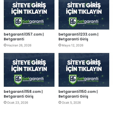
betgaranti1357.com |
betgaranti1233.com |
Betgaranti
Betgaranti Giriş
Haziran 26, 2026
Mayıs 12, 2026
betgaranti1158.com |
betgaranti1150.com |
Betgaranti Giriş
Betgaranti Giriş
Ocak 23, 2026
Ocak 5, 2026