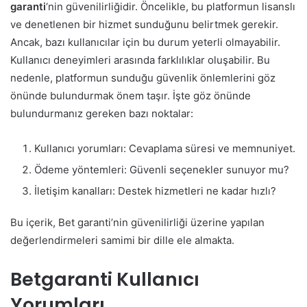
garanti
‘nin güvenilirliğidir. Öncelikle, bu platformun lisanslı
ve denetlenen bir hizmet sunduğunu belirtmek gerekir.
Ancak, bazı kullanıcılar için bu durum yeterli olmayabilir.
Kullanıcı deneyimleri arasında farklılıklar oluşabilir. Bu
nedenle, platformun sunduğu güvenlik önlemlerini göz
önünde bulundurmak önem taşır. İşte göz önünde
bulundurmanız gereken bazı noktalar:
Kullanıcı yorumları: Cevaplama süresi ve memnuniyet.
Ödeme yöntemleri: Güvenli seçenekler sunuyor mu?
İletişim kanalları: Destek hizmetleri ne kadar hızlı?
Bu içerik, Bet garanti’nin güvenilirliği üzerine yapılan
değerlendirmeleri samimi bir dille ele almakta.
Betgaranti Kullanıcı
Yorumları