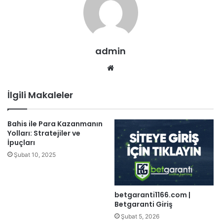
admin
Web
sitesi
İlgili Makaleler
Bahis ile Para Kazanmanın
Yolları: Stratejiler ve
İpuçları
Şubat 10, 2025
betgaranti1166.com |
Betgaranti Giriş
Şubat 5, 2026