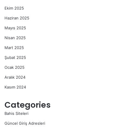
Ekim 2025
Haziran 2025
Mayıs 2025
Nisan 2025
Mart 2025
Şubat 2025
Ocak 2025
Aralık 2024
Kasım 2024
Categories
Bahis Siteleri
Güncel Giriş Adresleri