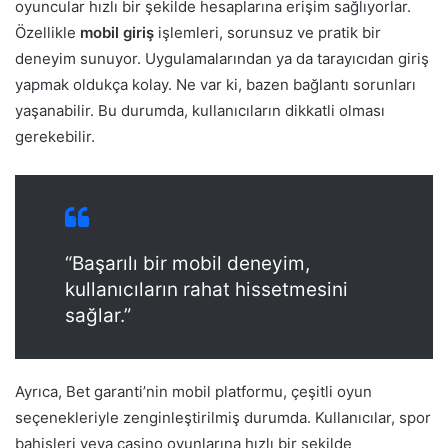
oyuncular hızlı bir şekilde hesaplarına erişim sağlıyorlar.
Özellikle
mobil giriş
işlemleri, sorunsuz ve pratik bir
deneyim sunuyor. Uygulamalarından ya da tarayıcıdan giriş
yapmak oldukça kolay. Ne var ki, bazen bağlantı sorunları
yaşanabilir. Bu durumda, kullanıcıların dikkatli olması
gerekebilir.
“Başarılı bir mobil deneyim,
kullanıcıların rahat hissetmesini
sağlar.”
Ayrıca, Bet garanti’nin mobil platformu, çeşitli oyun
seçenekleriyle zenginleştirilmiş durumda. Kullanıcılar, spor
bahisleri veya casino oyunlarına hızlı bir şekilde