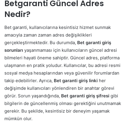
Betgaranti Güncel Adres
Nedir?
Bet garanti, kullanıcılarına kesintisiz hizmet sunmak
amacıyla zaman zaman adres değişiklikleri
gerçekleştirmektedir. Bu durumda,
Bet garanti giriş
sorunları
yaşanmaması için kullanıcıların güncel adresi
bilmeleri hayati öneme sahiptir. Güncel adres, platforma
ulaşmanın en pratik yoludur. Kullanıcılar, bu adresi resmi
sosyal medya hesaplarından veya güvenilir forumlardan
takip edebilirler. Ayrıca,
Bet garanti giriş linki
her
değişimde kullanıcıları yönlendiren bir anahtar görevi
görür. Sorun yaşandığında,
Bet garanti giriş şifresi
gibi
bilgilerin de güncellenmiş olması gerektiğini unutmamak
gerekir. Bu şekilde, kesintisiz bir deneyim yaşamak
mümkün olur.