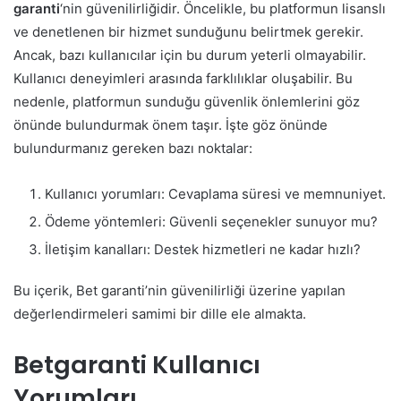
garanti
‘nin güvenilirliğidir. Öncelikle, bu platformun lisanslı
ve denetlenen bir hizmet sunduğunu belirtmek gerekir.
Ancak, bazı kullanıcılar için bu durum yeterli olmayabilir.
Kullanıcı deneyimleri arasında farklılıklar oluşabilir. Bu
nedenle, platformun sunduğu güvenlik önlemlerini göz
önünde bulundurmak önem taşır. İşte göz önünde
bulundurmanız gereken bazı noktalar:
Kullanıcı yorumları: Cevaplama süresi ve memnuniyet.
Ödeme yöntemleri: Güvenli seçenekler sunuyor mu?
İletişim kanalları: Destek hizmetleri ne kadar hızlı?
Bu içerik, Bet garanti’nin güvenilirliği üzerine yapılan
değerlendirmeleri samimi bir dille ele almakta.
Betgaranti Kullanıcı
Yorumları