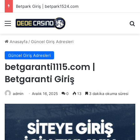
Betpark Giriş | betpark1524.com
Menü
Ar
Anasayfa
/
Güncel Giriş Adresleri
Güncel Giriş Adresleri
betgaranti1115.com |
Betgaranti Giriş
admin
Aralık 16, 2025
0
13
3 dakika okuma süresi