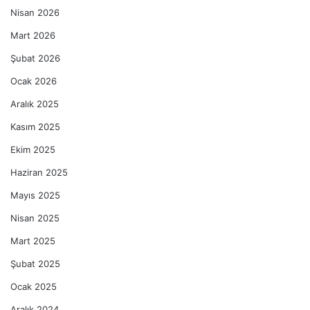
Nisan 2026
Mart 2026
Şubat 2026
Ocak 2026
Aralık 2025
Kasım 2025
Ekim 2025
Haziran 2025
Mayıs 2025
Nisan 2025
Mart 2025
Şubat 2025
Ocak 2025
Aralık 2024