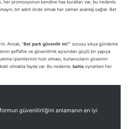
ak, her promosyonun kendine has kuralları var, bu nedenle
nutmayın, bir adım önde olmak her zaman avantaj sağlar. Bet
orm. Ancak, “
Bet park güvenilir mi
?” sorusu sıkça gündeme
tenin şeffaflık ve güvenilirlik açısından güçlü bir yapıya
ekme işlemlerinin hızlı olması, kullanıcıların güvenini
kkatli olmakta fayda var. Bu nedenle,
bahis
oynarken her
tformun güvenilirliğini anlamanın en iyi