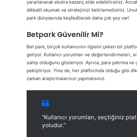
yararlanarak ekstra kazanç elde edebilirsiniz. Anc
dikkatli okumalı ve stratejinizi belirlemelisiniz. U
park dünyasında keşfedilecek daha çok şey var!
Betpark Güvenilir Mi?
Bet park, birçok kullanıcının ilgisini çeken bir platf
geliyor. Kullanıcı yorumları ve değerlendirmeleri, si
sahip olduğunu gösteriyor. Ayrıca, para yatırma ve ç
pekiştiriyor. Yine de, her platformda olduğu gibi di
zaman araştırmalarınızı yapmalısınız.
“Kullanıcı yorumları, seçtiğiniz pla
yoludur.”