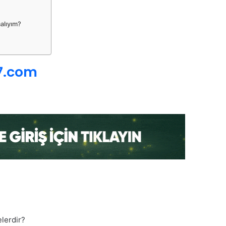
alıyım?
97.com
elerdir?