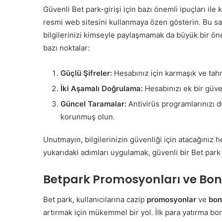
Güvenli Bet park-girişi için bazı önemli ipuçları ile 
resmi web sitesini kullanmaya özen gösterin. Bu 
bilgilerinizi kimseyle paylaşmamak da büyük bir önem
bazı noktalar:
Güçlü Şifreler:
Hesabınız için karmaşık ve tahm
İki Aşamalı Doğrulama:
Hesabınızı ek bir güven
Güncel Taramalar:
Antivirüs programlarınızı dü
korunmuş olun.
Unutmayın, bilgilerinizin güvenliği için atacağınız 
yukarıdaki adımları uygulamak, güvenli bir Bet park
Betpark Promosyonları ve Bon
Bet park, kullanıcılarına cazip
promosyonlar
ve
bon
artırmak için mükemmel bir yol. İlk para yatırma bonu