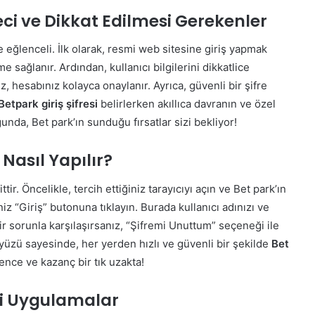
i ve Dikkat Edilmesi Gerekenler
 eğlenceli. İlk olarak, resmi web sitesine giriş yapmak
e sağlanır. Ardından, kullanıcı bilgilerini dikkatlice
, hesabınız kolayca onaylanır. Ayrıca, güvenli bir şifre
Betpark giriş şifresi
belirlerken akıllıca davranın ve özel
nda, Bet park’ın sunduğu fırsatlar sizi bekliyor!
Nasıl Yapılır?
ir. Öncelikle, tercih ettiğiniz tarayıcıyı açın ve Bet park’ın
z “Giriş” butonuna tıklayın. Burada kullanıcı adınızı ve
bir sorunla karşılaşırsanız, “Şifremi Unuttum” seçeneği ile
rayüzü sayesinde, her yerden hızlı ve güvenli bir şekilde
Bet
ce ve kazanç bir tık uzakta!
İyi Uygulamalar