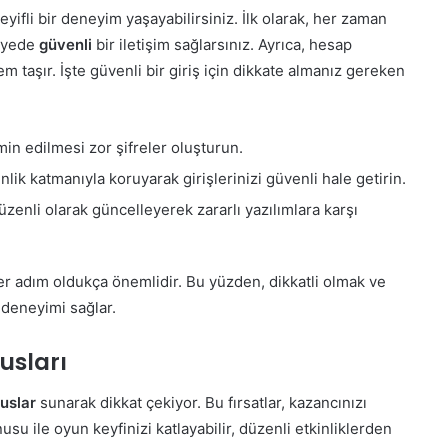
keyifli bir deneyim yaşayabilirsiniz. İlk olarak, her zaman
sayede
güvenli
bir iletişim sağlarsınız. Ayrıca, hesap
 taşır. İşte güvenli bir giriş için dikkate almanız gereken
in edilmesi zor şifreler oluşturun.
lik katmanıyla koruyarak girişlerinizi güvenli hale getirin.
zenli olarak güncelleyerek zararlı yazılımlara karşı
her adım oldukça önemlidir. Bu yüzden, dikkatli olmak ve
 deneyimi sağlar.
usları
uslar
sunarak dikkat çekiyor. Bu fırsatlar, kazancınızı
su ile oyun keyfinizi katlayabilir, düzenli etkinliklerden