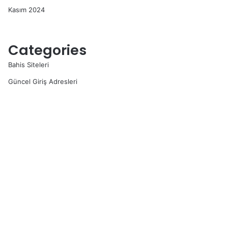
Kasım 2024
Categories
Bahis Siteleri
Güncel Giriş Adresleri