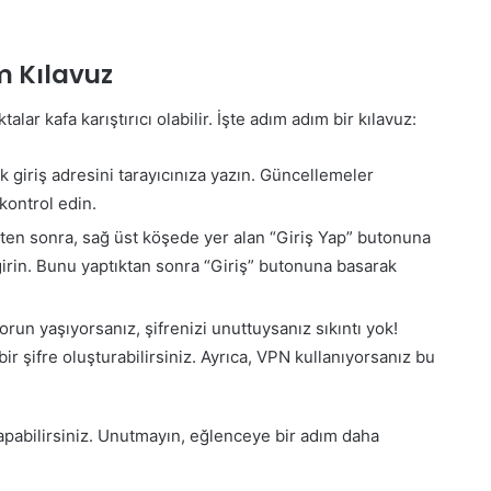
m Kılavuz
lar kafa karıştırıcı olabilir. İşte adım adım bir kılavuz:
k giriş adresini tarayıcınıza yazın. Güncellemeler
kontrol edin.
kten sonra, sağ üst köşede yer alan “Giriş Yap” butonuna
i girin. Bunu yaptıktan sonra “Giriş” butonuna basarak
orun yaşıyorsanız, şifrenizi unuttuysanız sıkıntı yok!
r şifre oluşturabilirsiniz. Ayrıca, VPN kullanıyorsanız bu
apabilirsiniz. Unutmayın, eğlenceye bir adım daha