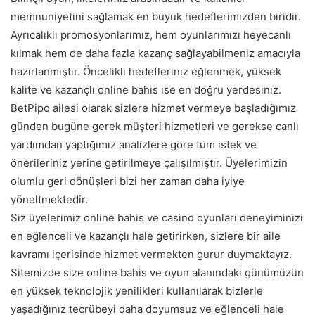
memnuniyetini sağlamak en büyük hedeflerimizden biridir.
Ayrıcalıklı promosyonlarımız, hem oyunlarımızı heyecanlı
kılmak hem de daha fazla kazanç sağlayabilmeniz amacıyla
hazırlanmıştır. Öncelikli hedefleriniz eğlenmek, yüksek
kalite ve kazançlı online bahis ise en doğru yerdesiniz.
BetPipo ailesi olarak sizlere hizmet vermeye başladığımız
günden bugüne gerek müşteri hizmetleri ve gerekse canlı
yardımdan yaptığımız analizlere göre tüm istek ve
önerileriniz yerine getirilmeye çalışılmıştır. Üyelerimizin
olumlu geri dönüşleri bizi her zaman daha iyiye
yöneltmektedir.
Siz üyelerimiz online bahis ve casino oyunları deneyiminizi
en eğlenceli ve kazançlı hale getirirken, sizlere bir aile
kavramı içerisinde hizmet vermekten gurur duymaktayız.
Sitemizde size online bahis ve oyun alanındaki günümüzün
en yüksek teknolojik yenilikleri kullanılarak bizlerle
yaşadığınız tecrübeyi daha doyumsuz ve eğlenceli hale