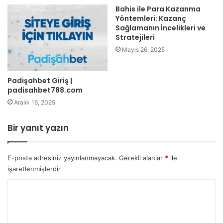
Bahis ile Para Kazanma
Yöntemleri: Kazanç
Sağlamanın İncelikleri ve
Stratejileri
Mayıs 26, 2025
Padişahbet Giriş |
padisahbet788.com
Aralık 16, 2025
Bir yanıt yazın
E-posta adresiniz yayınlanmayacak.
Gerekli alanlar
*
ile
işaretlenmişlerdir
Y
o
r