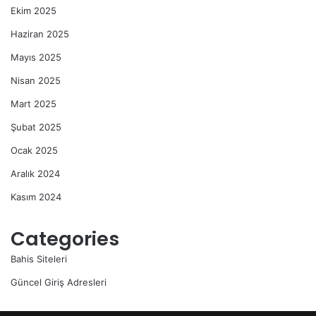
Ekim 2025
Haziran 2025
Mayıs 2025
Nisan 2025
Mart 2025
Şubat 2025
Ocak 2025
Aralık 2024
Kasım 2024
Categories
Bahis Siteleri
Güncel Giriş Adresleri