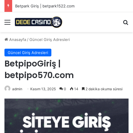
Betpark Giriş | betpark1522.com
Menü
Ar
Anasayfa
/
Güncel Giriş Adresleri
Güncel Giriş Adresleri
BetpipoGiriş |
betpipo570.com
admin
Kasım 13, 2025
0
14
2 dakika okuma süresi