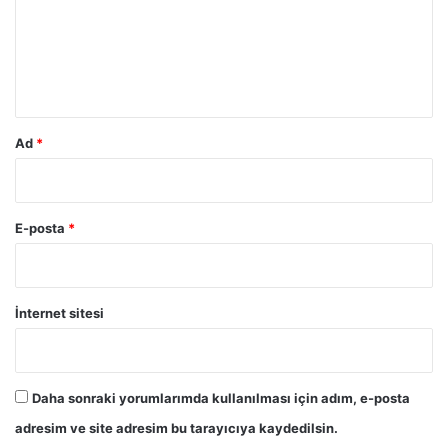
u
m
*
Ad
*
E-posta
*
İnternet sitesi
Daha sonraki yorumlarımda kullanılması için adım, e-posta
adresim ve site adresim bu tarayıcıya kaydedilsin.