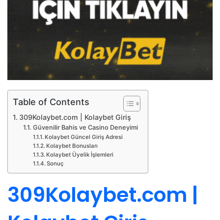
Table of Contents
309Kolaybet.com | Kolaybet Giriş
Güvenilir Bahis ve Casino Deneyimi
Kolaybet Güncel Giriş Adresi
Kolaybet Bonusları
Kolaybet Üyelik İşlemleri
Sonuç
309Kolaybet.com |