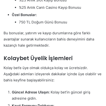
%25 Anlık Slot Kayıp Bonusu
%25 Anlık Canlı Casino Kayıp Bonusu
Özel Bonuslar:
750 TL Doğum Günü Bonusu
Bu bonuslar, yatırım ve kayıp durumlarına göre farklı
avantajlar sunarak kullanıcıların bahis deneyimini daha
kazançlı hale getirmektedir.
Kolaybet Üyelik İşlemleri
Kolay bet’e üye olmak oldukça kolay ve ücretsizdir.
Aşağıdaki adımları izleyerek dakikalar içinde üye olabilir ve
bahis keyfine başlayabilirsiniz:
Güncel Adrese Ulaşın:
Kolay bet’in güncel giriş
adresine gidin.
Kayıt Formunu Doldurun: