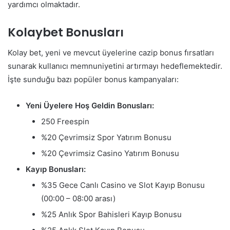
yardımcı olmaktadır.
Kolaybet Bonusları
Kolay bet, yeni ve mevcut üyelerine cazip bonus fırsatları
sunarak kullanıcı memnuniyetini artırmayı hedeflemektedir.
İşte sunduğu bazı popüler bonus kampanyaları:
Yeni Üyelere Hoş Geldin Bonusları:
250 Freespin
%20 Çevrimsiz Spor Yatırım Bonusu
%20 Çevrimsiz Casino Yatırım Bonusu
Kayıp Bonusları:
%35 Gece Canlı Casino ve Slot Kayıp Bonusu
(00:00 – 08:00 arası)
%25 Anlık Spor Bahisleri Kayıp Bonusu