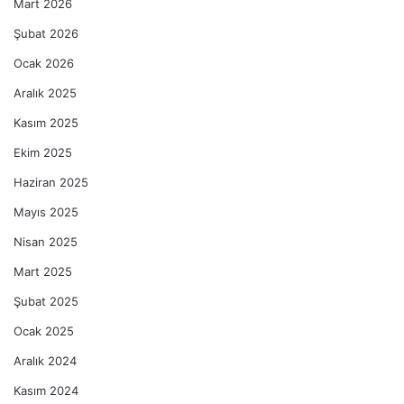
Mart 2026
Şubat 2026
Ocak 2026
Aralık 2025
Kasım 2025
Ekim 2025
Haziran 2025
Mayıs 2025
Nisan 2025
Mart 2025
Şubat 2025
Ocak 2025
Aralık 2024
Kasım 2024