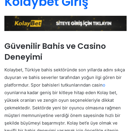
Kolaybet Giriş
Güvenilir Bahis ve Casino
Deneyimi
Kolaybet, Türkiye bahis sektöründe son yıllarda adını sıkça
duyuran ve bahis severler tarafından yoğun ilgi gören bir
platformdur. Spor bahisleri tutkunlarından casin
o
oyunlarına kadar geniş bir kitleye hitap eden Kolay bet,
yüksek oranları ve zengin oyun seçenekleriyle dikkat
çekmektedir. Sektörde yeni bir oyuncu olmasına rağmen
müşteri memnuniyetine verdiği önem sayesinde hızlı bir
şekilde büyümeyi başarmıştır. Kolay bet’e üye olmak ve
keyifli bir bahis deneyimi yaşamak için öncelikle sitenin