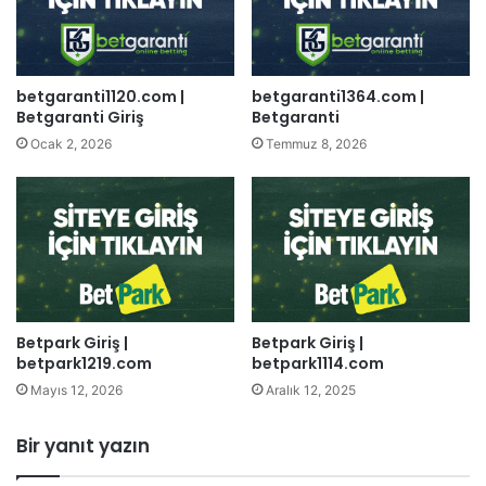
betgaranti1120.com |
betgaranti1364.com |
Betgaranti Giriş
Betgaranti
Ocak 2, 2026
Temmuz 8, 2026
Betpark Giriş |
Betpark Giriş |
betpark1219.com
betpark1114.com
Mayıs 12, 2026
Aralık 12, 2025
Bir yanıt yazın