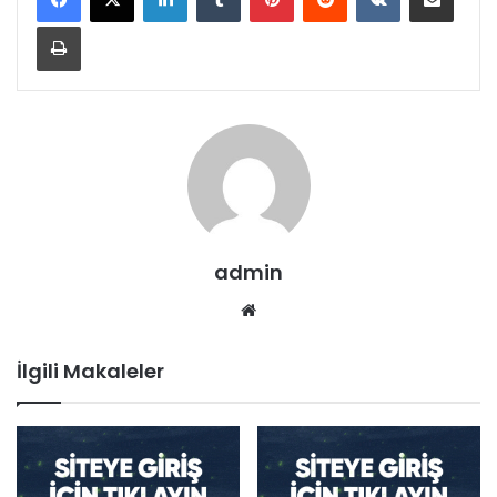
Yazdır
admin
Web
sitesi
İlgili Makaleler