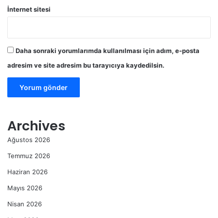
İnternet sitesi
Daha sonraki yorumlarımda kullanılması için adım, e-posta
adresim ve site adresim bu tarayıcıya kaydedilsin.
Archives
Ağustos 2026
Temmuz 2026
Haziran 2026
Mayıs 2026
Nisan 2026