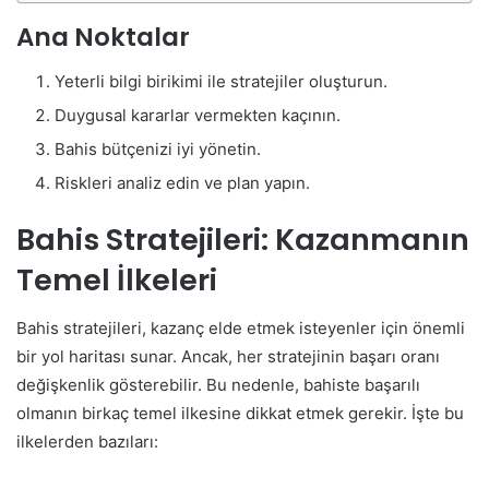
Ana Noktalar
Yeterli bilgi birikimi ile stratejiler oluşturun.
Duygusal kararlar vermekten kaçının.
Bahis bütçenizi iyi yönetin.
Riskleri analiz edin ve plan yapın.
Bahis Stratejileri: Kazanmanın
Temel İlkeleri
Bahis stratejileri, kazanç elde etmek isteyenler için önemli
bir yol haritası sunar. Ancak, her stratejinin başarı oranı
değişkenlik gösterebilir. Bu nedenle, bahiste başarılı
olmanın birkaç temel ilkesine dikkat etmek gerekir. İşte bu
ilkelerden bazıları: