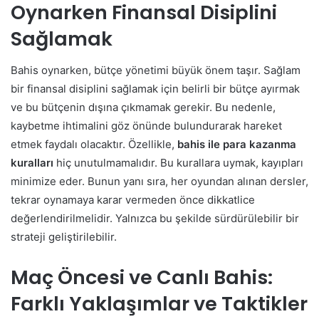
Oynarken Finansal Disiplini
Sağlamak
Bahis oynarken, bütçe yönetimi büyük önem taşır. Sağlam
bir finansal disiplini sağlamak için belirli bir bütçe ayırmak
ve bu bütçenin dışına çıkmamak gerekir. Bu nedenle,
kaybetme ihtimalini göz önünde bulundurarak hareket
etmek faydalı olacaktır. Özellikle,
bahis ile para kazanma
kuralları
hiç unutulmamalıdır. Bu kurallara uymak, kayıpları
minimize eder. Bunun yanı sıra, her oyundan alınan dersler,
tekrar oynamaya karar vermeden önce dikkatlice
değerlendirilmelidir. Yalnızca bu şekilde sürdürülebilir bir
strateji geliştirilebilir.
Maç Öncesi ve Canlı Bahis:
Farklı Yaklaşımlar ve Taktikler