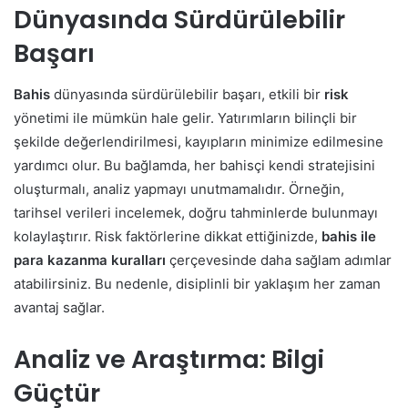
Dünyasında Sürdürülebilir
Başarı
Bahis
dünyasında sürdürülebilir başarı, etkili bir
risk
yönetimi ile mümkün hale gelir. Yatırımların bilinçli bir
şekilde değerlendirilmesi, kayıpların minimize edilmesine
yardımcı olur. Bu bağlamda, her bahisçi kendi stratejisini
oluşturmalı, analiz yapmayı unutmamalıdır. Örneğin,
tarihsel verileri incelemek, doğru tahminlerde bulunmayı
kolaylaştırır. Risk faktörlerine dikkat ettiğinizde,
bahis ile
para kazanma kuralları
çerçevesinde daha sağlam adımlar
atabilirsiniz. Bu nedenle, disiplinli bir yaklaşım her zaman
avantaj sağlar.
Analiz ve Araştırma: Bilgi
Güçtür