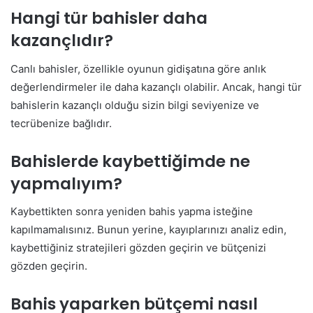
Hangi tür bahisler daha
kazançlıdır?
Canlı bahisler, özellikle oyunun gidişatına göre anlık
değerlendirmeler ile daha kazançlı olabilir. Ancak, hangi tür
bahislerin kazançlı olduğu sizin bilgi seviyenize ve
tecrübenize bağlıdır.
Bahislerde kaybettiğimde ne
yapmalıyım?
Kaybettikten sonra yeniden bahis yapma isteğine
kapılmamalısınız. Bunun yerine, kayıplarınızı analiz edin,
kaybettiğiniz stratejileri gözden geçirin ve bütçenizi
gözden geçirin.
Bahis yaparken bütçemi nasıl