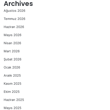
Archives
Ağustos 2026
Temmuz 2026
Haziran 2026
Mayıs 2026
Nisan 2026
Mart 2026
Şubat 2026
Ocak 2026
Aralık 2025
Kasım 2025
Ekim 2025
Haziran 2025
Mayıs 2025