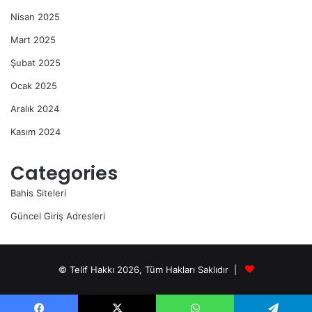
Nisan 2025
Mart 2025
Şubat 2025
Ocak 2025
Aralık 2024
Kasım 2024
Categories
Bahis Siteleri
Güncel Giriş Adresleri
© Telif Hakkı 2026, Tüm Hakları Saklıdır |