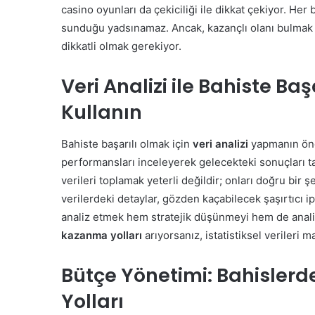
casino oyunları da çekiciliği ile dikkat çekiyor. Her 
sunduğu yadsınamaz. Ancak, kazançlı olanı bulmak iç
dikkatli olmak gerekiyor.
Veri Analizi ile Bahiste Baş
Kullanın
Bahiste başarılı olmak için
veri analizi
yapmanın önem
performansları inceleyerek gelecekteki sonuçları 
verileri toplamak yeterli değildir; onları doğru bir 
verilerdeki detaylar, gözden kaçabilecek şaşırtıcı i
analiz etmek hem stratejik düşünmeyi hem de analitik
kazanma yolları
arıyorsanız, istatistiksel verileri m
Bütçe Yönetimi: Bahislerd
Yolları