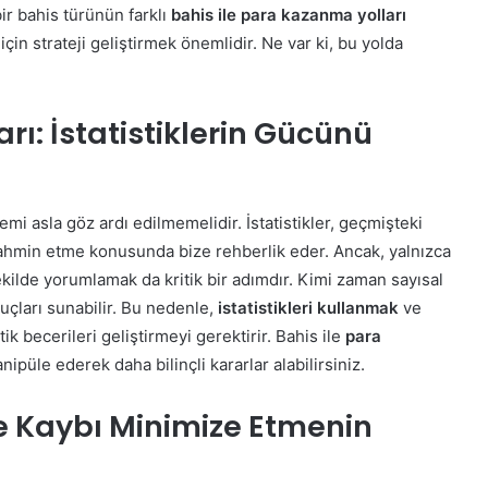
bir bahis türünün farklı
bahis ile para kazanma yolları
in strateji geliştirmek önemlidir. Ne var ki, bu yolda
arı: İstatistiklerin Gücünü
i asla göz ardı edilmemelidir. İstatistikler, geçmişteki
tahmin etme konusunda bize rehberlik eder. Ancak, yalnızca
şekilde yorumlamak da kritik bir adımdır. Kimi zaman sayısal
puçları sunabilir. Bu nedenle,
istatistikleri kullanmak
ve
 becerileri geliştirmeyi gerektirir. Bahis ile
para
anipüle ederek daha bilinçli kararlar alabilirsiniz.
e Kaybı Minimize Etmenin