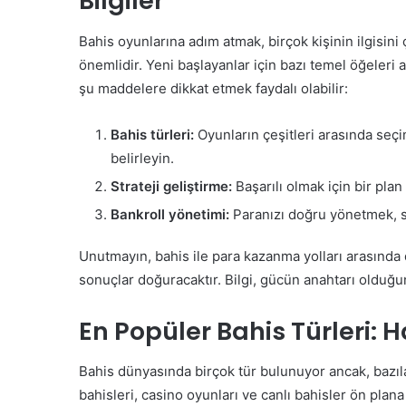
Bilgiler
Bahis oyunlarına adım atmak, birçok kişinin ilgisini
önemlidir. Yeni başlayanlar için bazı temel öğeleri a
şu maddelere dikkat etmek faydalı olabilir:
Bahis türleri:
Oyunların çeşitleri arasında seç
belirleyin.
Strateji geliştirme:
Başarılı olmak için bir plan 
Bankroll yönetimi:
Paranızı doğru yönetmek, sü
Unutmayın, bahis ile para kazanma yolları arasında 
sonuçlar doğuracaktır. Bilgi, gücün anahtarı olduğ
En Popüler Bahis Türleri: 
Bahis dünyasında birçok tür bulunuyor ancak, bazılar
bahisleri, casino oyunları ve canlı bahisler ön plana