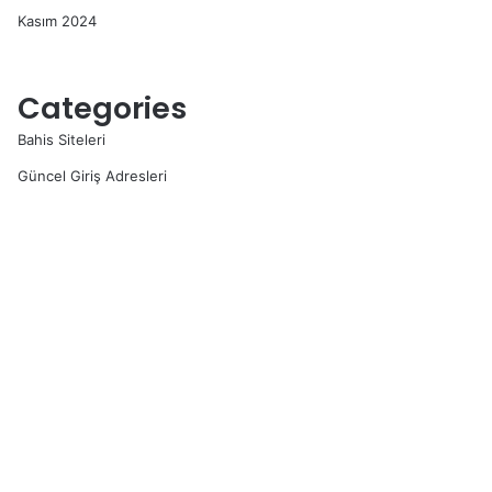
Kasım 2024
Categories
Bahis Siteleri
Güncel Giriş Adresleri