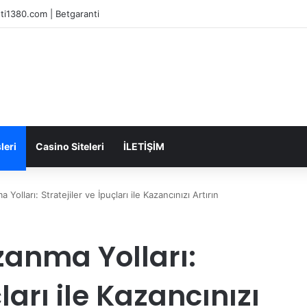
Giriş | betpark1520.com
leri
Casino Siteleri
İLETİŞİM
 Yolları: Stratejiler ve İpuçları ile Kazancınızı Artırın
zanma Yolları:
ları ile Kazancınızı