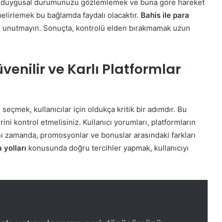
n, duygusal durumunuzu gözlemlemek ve buna göre hareket
belirlemek bu bağlamda faydalı olacaktır.
Bahis ile para
i unutmayın. Sonuçta, kontrolü elden bırakmamak uzun
üvenilir ve Karlı Platformlar
ı seçmek, kullanıcılar için oldukça kritik bir adımdır. Bu
rini kontrol etmelisiniz. Kullanıcı yorumları, platformların
ynı zamanda, promosyonlar ve bonuslar arasındaki farkları
 yolları
konusunda doğru tercihler yapmak, kullanıcıyı