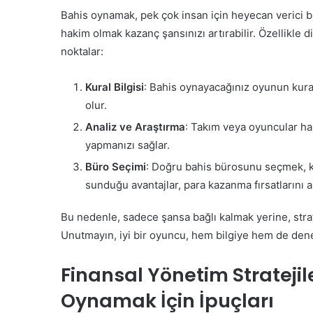
Bahis oynamak, pek çok insan için heyecan verici bi
hakim olmak kazanç şansınızı artırabilir. Özellikle 
noktalar:
Kural Bilgisi
: Bahis oynayacağınız oyunun kurall
olur.
Analiz ve Araştırma
: Takım veya oyuncular hak
yapmanızı sağlar.
Büro Seçimi
: Doğru bahis bürosunu seçmek, ka
sunduğu avantajlar, para kazanma fırsatlarını ar
Bu nedenle, sadece şansa bağlı kalmak yerine, strat
Unutmayın, iyi bir oyuncu, hem bilgiye hem de dene
Finansal Yönetim Stratejile
Oynamak İçin İpuçları