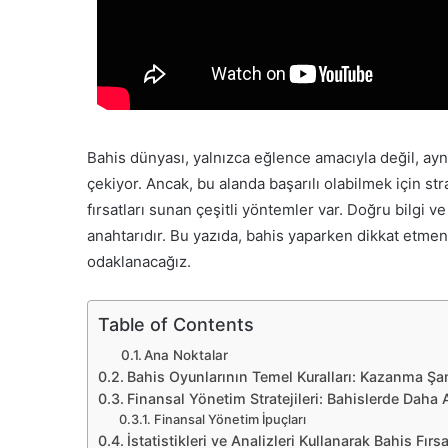
Bahis dünyası, yalnızca eğlence amacıyla değil, ayn
çekiyor. Ancak, bu alanda başarılı olabilmek için st
fırsatları sunan çeşitli yöntemler var. Doğru bilgi v
anahtarıdır. Bu yazıda, bahis yaparken dikkat etme
odaklanacağız.
Table of Contents
Ana Noktalar
Bahis Oyunlarının Temel Kuralları: Kazanma Şan
Finansal Yönetim Stratejileri: Bahislerde Daha A
Finansal Yönetim İpuçları
İstatistikleri ve Analizleri Kullanarak Bahis Fırs