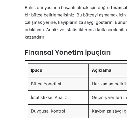
Bahis dünyasında başarılı olmak için doğru
finansa
bir bütçe belirlemelisiniz. Bu bütçeyi aşmamak için sı
çalışmak yerine, kayıplarınıza saygı gösterin. Bunun
odaklanın. Analiz ve istatistiklerinizi kullanarak bil
kazandırır!
Finansal Yönetim İpuçları
İpucu
Açıklama
Bütçe Yönetimi
Her zaman belirli 
İstatistiksel Analiz
Geçmiş verileri in
Duygusal Kontrol
Kaybınıza saygı g