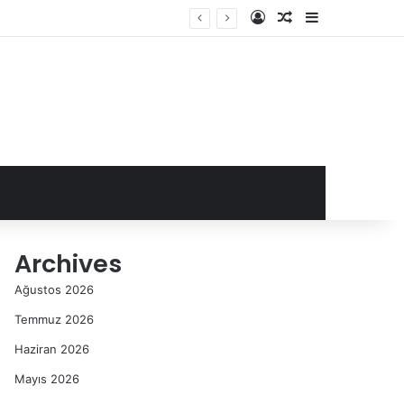
Kayıt Ol
Rastgele Makale
Kenar Bölme
Archives
Ağustos 2026
Temmuz 2026
Haziran 2026
Mayıs 2026