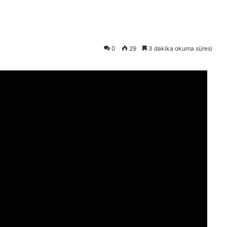
0
29
3 dakika okuma süresi