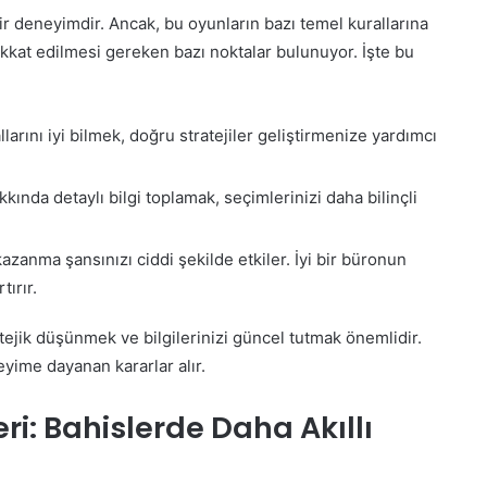
r deneyimdir. Ancak, bu oyunların bazı temel kurallarına
dikkat edilmesi gereken bazı noktalar bulunuyor. İşte bu
arını iyi bilmek, doğru stratejiler geliştirmenize yardımcı
kında detaylı bilgi toplamak, seçimlerinizi daha bilinçli
zanma şansınızı ciddi şekilde etkiler. İyi bir büronun
tırır.
ejik düşünmek ve bilgilerinizi güncel tutmak önemlidir.
yime dayanan kararlar alır.
ri: Bahislerde Daha Akıllı