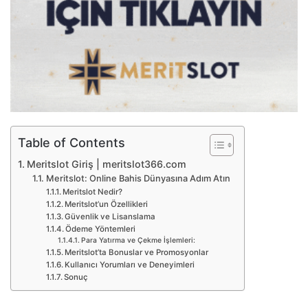
Table of Contents
Meritslot Giriş | meritslot366.com
Meritslot: Online Bahis Dünyasına Adım Atın
Meritslot Nedir?
Meritslot’un Özellikleri
Güvenlik ve Lisanslama
Ödeme Yöntemleri
Para Yatırma ve Çekme İşlemleri:
Meritslot’ta Bonuslar ve Promosyonlar
Kullanıcı Yorumları ve Deneyimleri
Sonuç