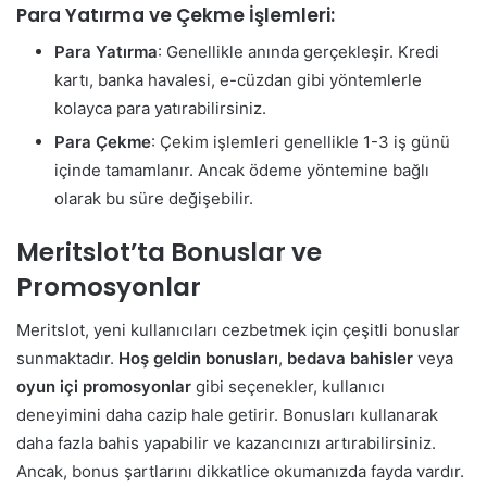
Para Yatırma ve Çekme İşlemleri:
Para Yatırma
: Genellikle anında gerçekleşir. Kredi
kartı, banka havalesi, e-cüzdan gibi yöntemlerle
kolayca para yatırabilirsiniz.
Para Çekme
: Çekim işlemleri genellikle 1-3 iş günü
içinde tamamlanır. Ancak ödeme yöntemine bağlı
olarak bu süre değişebilir.
Meritslot’ta Bonuslar ve
Promosyonlar
Meritslot, yeni kullanıcıları cezbetmek için çeşitli bonuslar
sunmaktadır.
Hoş geldin bonusları
,
bedava bahisler
veya
oyun içi promosyonlar
gibi seçenekler, kullanıcı
deneyimini daha cazip hale getirir. Bonusları kullanarak
daha fazla bahis yapabilir ve kazancınızı artırabilirsiniz.
Ancak, bonus şartlarını dikkatlice okumanızda fayda vardır.