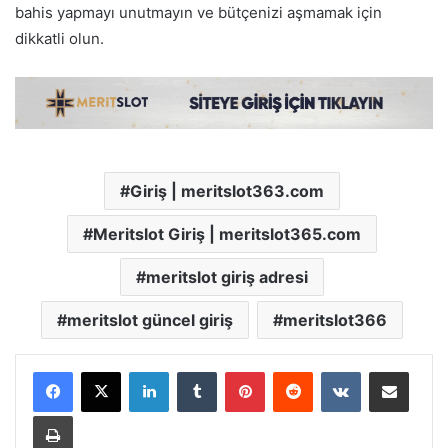
bahis yapmayı unutmayın ve bütçenizi aşmamak için
dikkatli olun.
Giriş | meritslot363.com
Meritslot Giriş | meritslot365.com
meritslot giriş adresi
meritslot güncel giriş
meritslot366
LinkedIn
Tumblr
Pinterest
Reddit
VKontakte
E-Posta ile paylaş
Yazdır