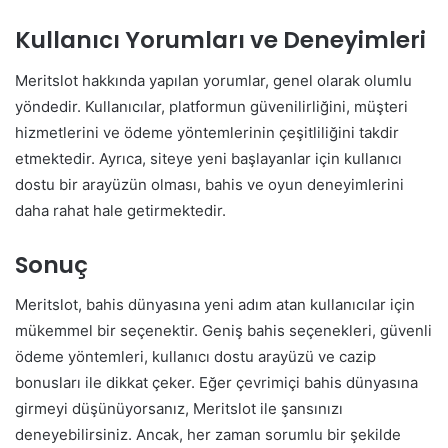
Kullanıcı Yorumları ve Deneyimleri
Meritslot hakkında yapılan yorumlar, genel olarak olumlu
yöndedir. Kullanıcılar, platformun güvenilirliğini, müşteri
hizmetlerini ve ödeme yöntemlerinin çeşitliliğini takdir
etmektedir. Ayrıca, siteye yeni başlayanlar için kullanıcı
dostu bir arayüzün olması, bahis ve oyun deneyimlerini
daha rahat hale getirmektedir.
Sonuç
Meritslot, bahis dünyasına yeni adım atan kullanıcılar için
mükemmel bir seçenektir. Geniş bahis seçenekleri, güvenli
ödeme yöntemleri, kullanıcı dostu arayüzü ve cazip
bonusları ile dikkat çeker. Eğer çevrimiçi bahis dünyasına
girmeyi düşünüyorsanız, Meritslot ile şansınızı
deneyebilirsiniz. Ancak, her zaman sorumlu bir şekilde