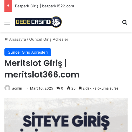
Betpark Giriş | betpark1522.com
Menü
Ar
Anasayfa
/
Güncel Giriş Adresleri
Güncel Giriş Adresleri
Meritslot Giriş |
meritslot366.com
admin
Mart 10, 2025
0
25
2 dakika okuma süresi