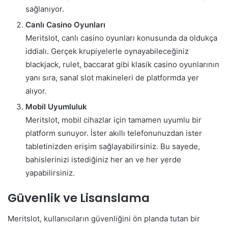
sağlanıyor.
Canlı Casino Oyunları
Meritslot, canlı casino oyunları konusunda da oldukça
iddialı. Gerçek krupiyelerle oynayabileceğiniz
blackjack, rulet, baccarat gibi klasik casino oyunlarının
yanı sıra, sanal slot makineleri de platformda yer
alıyor.
Mobil Uyumluluk
Meritslot, mobil cihazlar için tamamen uyumlu bir
platform sunuyor. İster akıllı telefonunuzdan ister
tabletinizden erişim sağlayabilirsiniz. Bu sayede,
bahislerinizi istediğiniz her an ve her yerde
yapabilirsiniz.
Güvenlik ve Lisanslama
Meritslot, kullanıcıların güvenliğini ön planda tutan bir