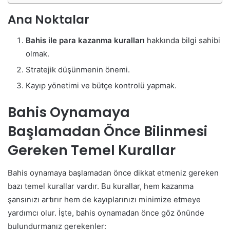
Ana Noktalar
Bahis ile para kazanma kuralları
hakkında bilgi sahibi
olmak.
Stratejik düşünmenin önemi.
Kayıp yönetimi ve bütçe kontrolü yapmak.
Bahis Oynamaya
Başlamadan Önce Bilinmesi
Gereken Temel Kurallar
Bahis oynamaya başlamadan önce dikkat etmeniz gereken
bazı temel kurallar vardır. Bu kurallar, hem kazanma
şansınızı artırır hem de kayıplarınızı minimize etmeye
yardımcı olur. İşte, bahis oynamadan önce göz önünde
bulundurmanız gerekenler: