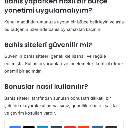
Bahis yaparken nasıl bir bütçe
yönetimi uygulamalıyım?
Kendi maddi durumunuza uygun bir bütçe belirleyin ve asla
bu bütçenin üzerinde bahis oynamaktan kaçının.
Bahis siteleri güvenilir mi?
Güvenilir bahis siteleri genellikle lisanslı ve regüle
edilmiştir. Kullanıcı yorumları ve incelemeleri kontrol etmek
önemli bir adımdır.
Bonuslar nasıl kullanılır?
Bahis siteleri tarafından sunulan bonusları dikkatli bir
şekilde okuyarak kullanmalısınız; genellikle belirli şartlar
ve çevrim koşulları vardır.
LinkedIn
Tumblr
Pinterest
Reddit
VKontakte
E-Posta ile paylaş