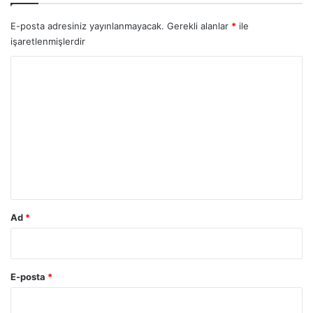
E-posta adresiniz yayınlanmayacak.
Gerekli alanlar
*
ile
işaretlenmişlerdir
Y
o
r
u
m
*
Ad
*
E-posta
*