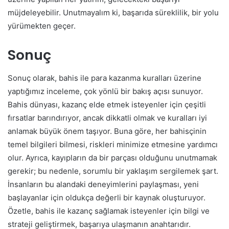
müjdeleyebilir. Unutmayalım ki, başarıda süreklilik, bir yolu
yürümekten geçer.
Sonuç
Sonuç olarak, bahis ile para kazanma kuralları üzerine
yaptığımız inceleme, çok yönlü bir bakış açısı sunuyor.
Bahis dünyası, kazanç elde etmek isteyenler için çeşitli
fırsatlar barındırıyor, ancak dikkatli olmak ve kuralları iyi
anlamak büyük önem taşıyor. Buna göre, her bahisçinin
temel bilgileri bilmesi, riskleri minimize etmesine yardımcı
olur. Ayrıca, kayıpların da bir parçası olduğunu unutmamak
gerekir; bu nedenle, sorumlu bir yaklaşım sergilemek şart.
İnsanların bu alandaki deneyimlerini paylaşması, yeni
başlayanlar için oldukça değerli bir kaynak oluşturuyor.
Özetle, bahis ile kazanç sağlamak isteyenler için bilgi ve
strateji geliştirmek, başarıya ulaşmanın anahtarıdır.