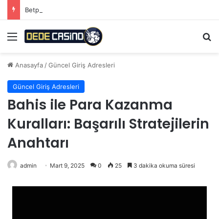
Betpark Giriş | betpark1520.com
Menü
Ar
Anasayfa
/
Güncel Giriş Adresleri
Güncel Giriş Adresleri
Bahis ile Para Kazanma
Kuralları: Başarılı Stratejilerin
Anahtarı
admin
Mart 9, 2025
0
25
3 dakika okuma süresi