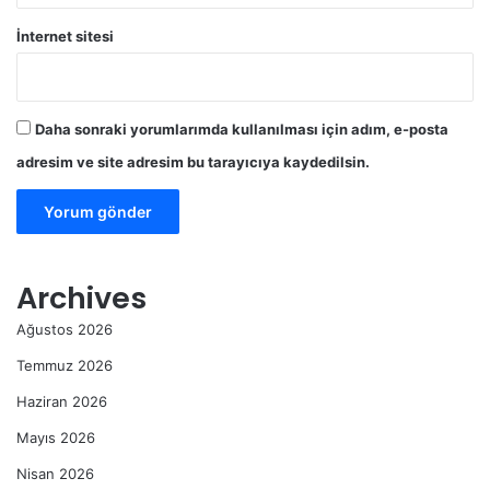
İnternet sitesi
Daha sonraki yorumlarımda kullanılması için adım, e-posta
adresim ve site adresim bu tarayıcıya kaydedilsin.
Archives
Ağustos 2026
Temmuz 2026
Haziran 2026
Mayıs 2026
Nisan 2026