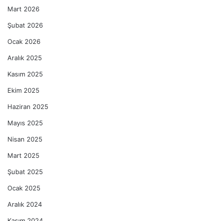
Mart 2026
Şubat 2026
Ocak 2026
Aralık 2025
Kasım 2025
Ekim 2025
Haziran 2025
Mayıs 2025
Nisan 2025
Mart 2025
Şubat 2025
Ocak 2025
Aralık 2024
Kasım 2024