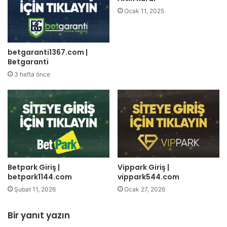
Ocak 11, 2025
betgaranti1367.com |
Betgaranti
3 hafta önce
Betpark Giriş |
Vippark Giriş |
betpark1144.com
vippark544.com
Şubat 11, 2026
Ocak 27, 2026
Bir yanıt yazın