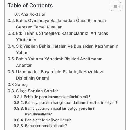
Table of Contents
Ana Noktalar
Bahis Oynamaya Başlamadan Önce Bilinmesi
Gereken Temel Kurallar
Etkili Bahis Stratejileri: Kazançlarınızı Artıracak
Yöntemler
Sık Yapılan Bahis Hataları ve Bunlardan Kaçınmanın
Yolları
Bahis Yatırımı Yönetimi: Riskleri Azaltmanın
Anahtarı
Uzun Vadeli Başarı İçin Psikolojik Hazırlık ve
Disiplinin Önemi
Sonuç
Sıkça Sorulan Sorular
Bahis ile para kazanmak mümkün mü?
Bahis yaparken hangi spor dallarını tercih etmeliyim?
Bahis yaparken nasıl bir bütçe yönetimi
uygulamalıyım?
Bahis siteleri güvenilir mi?
Bonuslar nasıl kullanılır?