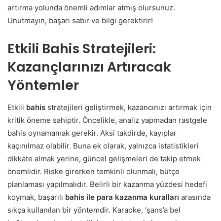
artırma yolunda önemli adımlar atmış olursunuz.
Unutmayın, başarı sabır ve bilgi gerektirir!
Etkili Bahis Stratejileri:
Kazançlarınızı Artıracak
Yöntemler
Etkili
bahis
stratejileri geliştirmek, kazancınızı artırmak için
kritik öneme sahiptir. Öncelikle, analiz yapmadan rastgele
bahis oynamamak gerekir. Aksi takdirde, kayıplar
kaçınılmaz olabilir. Buna ek olarak, yalnızca istatistikleri
dikkate almak yerine, güncel gelişmeleri de takip etmek
önemlidir. Riske girerken temkinli olunmalı, bütçe
planlaması yapılmalıdır. Belirli bir kazanma yüzdesi hedefi
koymak, başarılı
bahis ile para kazanma kuralları
arasında
sıkça kullanılan bir yöntemdir. Karaoke, ‘şans’a bel