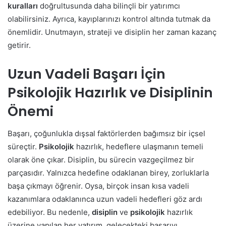
kuralları
doğrultusunda daha bilinçli bir yatırımcı
olabilirsiniz. Ayrıca, kayıplarınızı kontrol altında tutmak da
önemlidir. Unutmayın, strateji ve disiplin her zaman kazanç
getirir.
Uzun Vadeli Başarı İçin
Psikolojik Hazırlık ve Disiplinin
Önemi
Başarı, çoğunlukla dışsal faktörlerden bağımsız bir içsel
süreçtir.
Psikolojik
hazırlık, hedeflere ulaşmanın temeli
olarak öne çıkar. Disiplin, bu sürecin vazgeçilmez bir
parçasıdır. Yalnızca hedefine odaklanan birey, zorluklarla
başa çıkmayı öğrenir. Oysa, birçok insan kısa vadeli
kazanımlara odaklanınca uzun vadeli hedefleri göz ardı
edebiliyor. Bu nedenle,
disiplin
ve
psikolojik
hazırlık
üzerine yapılan her yatırım, gelecekteki başarıyı