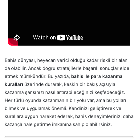
Bahis dünyası, heyecan verici olduğu kadar riskli bir alan
da olabilir. Ancak doğru stratejilerle başarılı sonuçlar elde
etmek mümkündür. Bu yazıda,
bahis ile para kazanma
kuralları
üzerinde durarak, keskin bir bakış açısıyla
kazanma şansınızı nasıl artırabileceğinizi keşfedeceğiz.
Her türlü oyunda kazanmanın bir yolu var, ama bu yolları
bilmek ve uygulamak önemli. Kendinizi geliştirerek ve
kurallara uygun hareket ederek, bahis deneyimlerinizi daha
kazançlı hale getirme imkanına sahip olabilirsiniz.