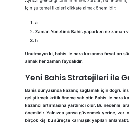
Ayrıca, geleceği tahmin etmek zordur; bu nedenle, he
için şu temel ilkeleri dikkate almak önemlidir:
a
Zaman Yönetimi: Bahis yaparken ne zaman ve
h
Unutmayın ki,
bahis ile para kazanma fırsatları
sür
almak her zaman faydalıdır.
Yeni Bahis Stratejileri ile Ge
Bahis dünyasında kazanç sağlamak için doğru insa
geliştirmek kritik öneme sahiptir.
Bahis ile para k
kazancı artırmasına yardımcı olur. Bu nedenle, ara
önemlidir. Yalnızca şansa güvenmek yerine, veri o
birçok kişi bu süreçte karmaşık yapıları anlamakt