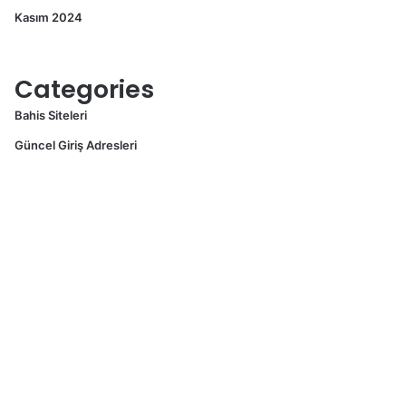
Kasım 2024
Categories
Bahis Siteleri
Güncel Giriş Adresleri