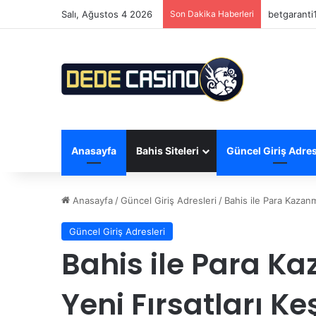
Salı, Ağustos 4 2026
Son Dakika Haberleri
417kolaybe
Anasayfa
Bahis Siteleri
Güncel Giriş Adres
Anasayfa
/
Güncel Giriş Adresleri
/
Bahis ile Para Kazanma
Güncel Giriş Adresleri
Bahis ile Para Ka
Yeni Fırsatları Ke