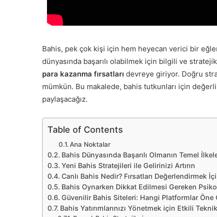
Bahis, pek çok kişi için hem heyecan verici bir eğl
dünyasında başarılı olabilmek için bilgili ve strate
para kazanma fırsatları
devreye giriyor. Doğru strat
mümkün. Bu makalede, bahis tutkunları için değerli 
paylaşacağız.
Table of Contents
Ana Noktalar
Bahis Dünyasında Başarılı Olmanın Temel İlkele
Yeni Bahis Stratejileri ile Gelirinizi Artırın
Canlı Bahis Nedir? Fırsatları Değerlendirmek İçi
Bahis Oynarken Dikkat Edilmesi Gereken Psikol
Güvenilir Bahis Siteleri: Hangi Platformlar Öne 
Bahis Yatırımlarınızı Yönetmek için Etkili Teknik