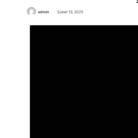
admin
Şubat 19, 2025