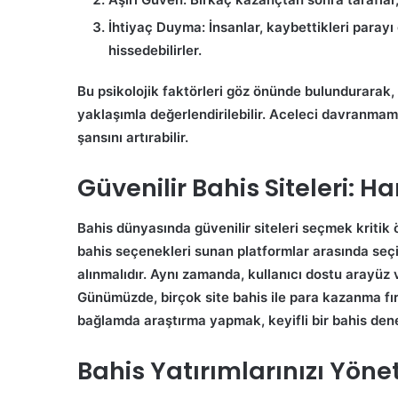
İhtiyaç Duyma
: İnsanlar, kaybettikleri para
hissedebilirler.
Bu
psikolojik
faktörleri göz önünde bulundurarak, “
yaklaşımla değerlendirilebilir. Aceleci davranm
şansını artırabilir.
Güvenilir Bahis Siteleri: H
Bahis dünyasında güvenilir siteleri seçmek kritik 
bahis seçenekleri sunan platformlar arasında seçim
alınmalıdır. Aynı zamanda, kullanıcı dostu arayüz ve
Günümüzde, birçok site
bahis
ile
para
kazanma
fı
bağlamda araştırma yapmak, keyifli bir bahis deney
Bahis Yatırımlarınızı Yönet