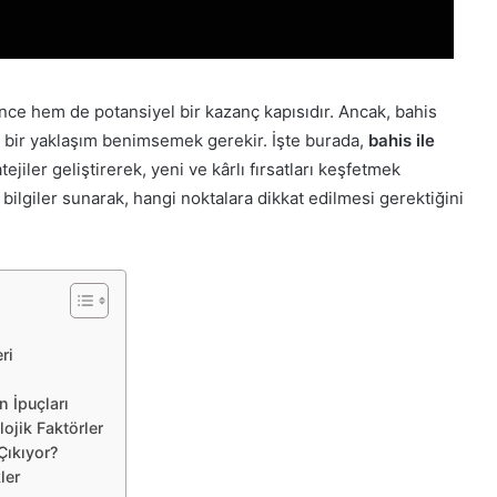
ence hem de potansiyel bir kazanç kapısıdır. Ancak, bahis
jik bir yaklaşım benimsemek gerekir. İşte burada,
bahis ile
ejiler geliştirerek, yeni ve kârlı fırsatları keşfetmek
bilgiler sunarak, hangi noktalara dikkat edilmesi gerektiğini
ri
n İpuçları
ojik Faktörler
Çıkıyor?
ler