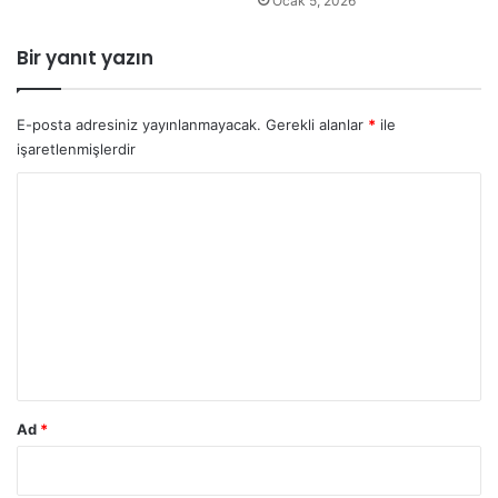
Ocak 5, 2026
Bir yanıt yazın
E-posta adresiniz yayınlanmayacak.
Gerekli alanlar
*
ile
işaretlenmişlerdir
Y
o
r
u
m
*
Ad
*