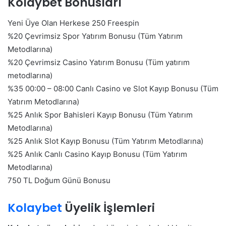
Kolaybet Bonusları
Yeni Üye Olan Herkese 250 Freespin
%20 Çevrimsiz Spor Yatırım Bonusu (Tüm Yatırım
Metodlarına)
%20 Çevrimsiz Casino Yatırım Bonusu (Tüm yatırım
metodlarına)
%35 00:00 – 08:00 Canlı Casino ve Slot Kayıp Bonusu (Tüm
Yatırım Metodlarına)
%25 Anlık Spor Bahisleri Kayıp Bonusu (Tüm Yatırım
Metodlarına)
%25 Anlık Slot Kayıp Bonusu (Tüm Yatırım Metodlarına)
%25 Anlık Canlı Casino Kayıp Bonusu (Tüm Yatırım
Metodlarına)
750 TL Doğum Günü Bonusu
Kolaybet
Üyelik İşlemleri