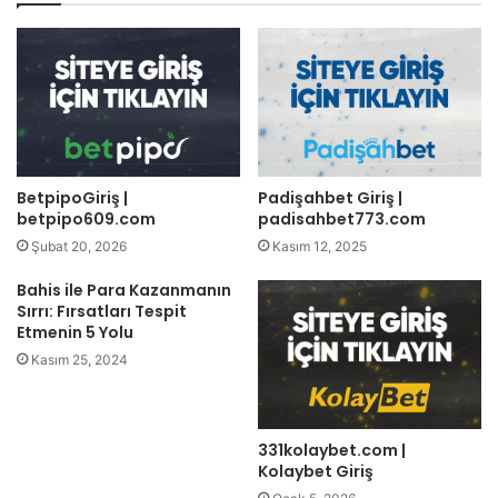
BetpipoGiriş |
Padişahbet Giriş |
betpipo609.com
padisahbet773.com
Şubat 20, 2026
Kasım 12, 2025
Bahis ile Para Kazanmanın
Sırrı: Fırsatları Tespit
Etmenin 5 Yolu
Kasım 25, 2024
331kolaybet.com |
Kolaybet Giriş