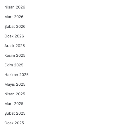
Nisan 2026
Mart 2026
Şubat 2026
Ocak 2026
Aralık 2025
Kasım 2025
Ekim 2025
Haziran 2025
Mayıs 2025
Nisan 2025
Mart 2025
Şubat 2025
Ocak 2025