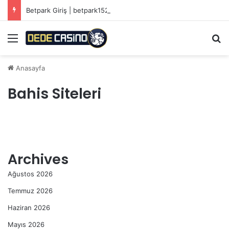
Betpark Giriş | betpark1524.com
Menü
Ar
Anasayfa
Bahis Siteleri
Archives
Ağustos 2026
Temmuz 2026
Haziran 2026
Mayıs 2026